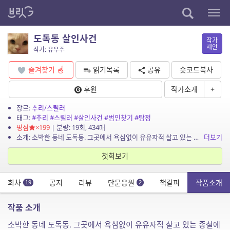
도독동 살인사건
작가
제안
작가: 유우주
즐겨찾기
읽기목록
공유
숏코드복사
후원
작가소개
+
장르:
추리/스릴러
태그:
#추리
#스릴러
#살인사건
#범인찾기
#탐정
평점
×199
| 분량: 19회, 434매
소개: 소박한 동네 도독동. 그곳에서 욕심없이 유유자적 살고 있는 종철에게 뜻밖의 사건이 일어난다. 누가 그들을 죽였을까? 도독동에 숨겨진 비밀은 무엇인가? 그리고 과연 종철은 좋은 사람...
더보기
첫회보기
회차
공지
리뷰
단문응원
책갈피
작품소개
19
2
작품 소개
소박한 동네 도독동. 그곳에서 욕심없이 유유자적 살고 있는 종철에