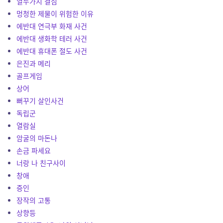
열두가지 결심
멍청한 제물이 위험한 이유
에반대 연극부 화재 사건
에반대 생화학 테러 사건
에반대 휴대폰 절도 사건
은진과 메리
골프게임
상어
뻐꾸기 살인사건
독립군
열람실
암굴의 마돈나
손금 파세요
너랑 나 친구사이
창애
증인
장작의 고통
상향등