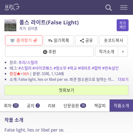
폴스 라이트(False Light)
작가
제안
작가: 김이겸
즐겨찾기
읽기목록
공유
숏코드복사
후원
작가소개
+
장르:
추리/스릴러
태그:
#스릴러
#사이코패스
#청소부
#학교
#대마초
#협박
#연속살인
평점
×369
| 분량: 33회, 1,124매
소개: False light, lies or libel per se. 파견 청소원으로 일하는 이선재는 이른바 ‘사이코패스’입니다. 대 놓고 살인을 저지르고 다니지는...
더보기
첫회보기
회차
공지
리뷰
단문응원
책갈피
작품소개
33
2
36
작품 소개
False light, lies or libel per se.