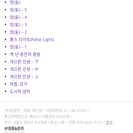
망(妄)
망(妄) – 5
망(妄) – 4
망(妄) – 3
망(妄) – 2
폴스 라이트(False Light)
망(妄) – 1
백 년 동안의 종말
게으른 인생 – 下
게으른 인생 – 中
게으른 인생 – 上
여름, 강가
도시락 엄마
(주)민음인
대표: 박근섭
사업자번호:
211-88-33701
통신판매업신고: 제2013-서울강남-02625호
주소: 서울시 강남구 도산대로 1길 62 5층
전화: 070-4021-7777
문의
IP현황&문의