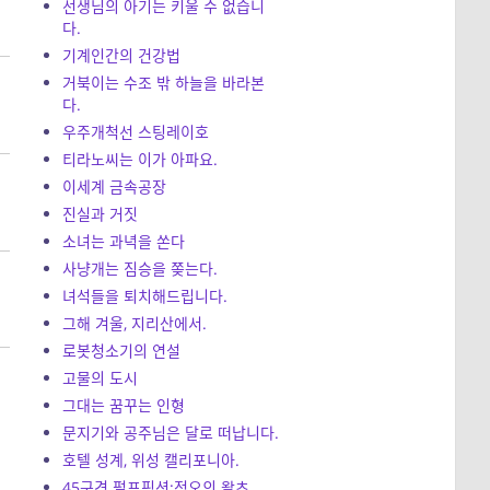
선생님의 아기는 키울 수 없습니
다.
기계인간의 건강법
거북이는 수조 밖 하늘을 바라본
다.
우주개척선 스팅레이호
티라노씨는 이가 아파요.
이세계 금속공장
진실과 거짓
소녀는 과녁을 쏜다
사냥개는 짐승을 쫒는다.
녀석들을 퇴치해드립니다.
그해 겨울, 지리산에서.
로봇청소기의 연설
고물의 도시
그대는 꿈꾸는 인형
문지기와 공주님은 달로 떠납니다.
호텔 성계, 위성 캘리포니아.
45구경 펄프픽션:정오의 왈츠