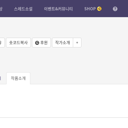
상
스레드소설
이벤트&커뮤니티
SHOP
유
숏코드복사
후원
작가소개
+
피
작품소개