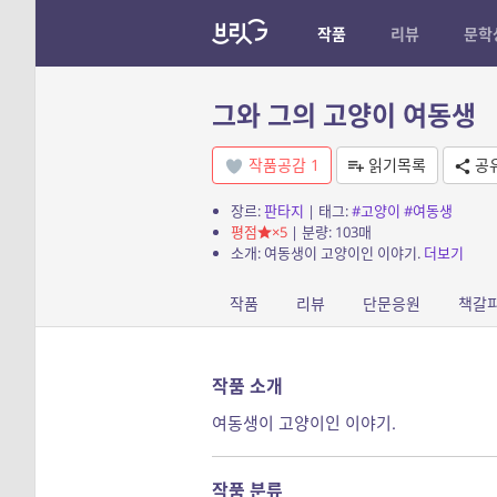
작품
리뷰
문학
그와 그의 고양이 여동생
작품공감
1
읽기목록
공
장르:
판타지
| 태그:
#고양이
#여동생
평점
×5
| 분량: 103매
소개: 여동생이 고양이인 이야기.
더보기
작품
리뷰
단문응원
책갈
작품 소개
여동생이 고양이인 이야기.
작품 분류