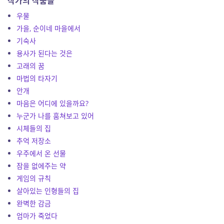
작가의 작품들
우물
가을, 순이네 마을에서
기숙사
용사가 된다는 것은
고래의 꿈
마법의 타자기
안개
마음은 어디에 있을까요?
누군가 나를 훔쳐보고 있어
시체들의 집
추억 저장소
우주에서 온 선물
잠을 없에주는 약
게임의 규칙
살아있는 인형들의 집
완벽한 감금
엄마가 죽었다