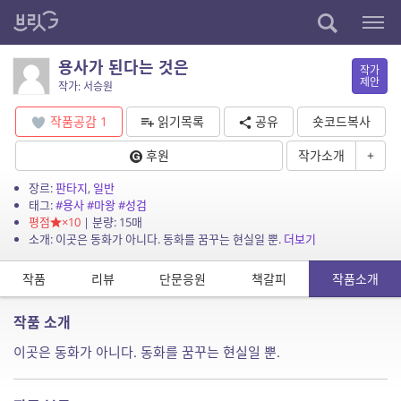
용사가 된다는 것은
작가
제안
작가: 서승원
작품공감
1
읽기목록
공유
숏코드복사
후원
작가소개
+
장르:
판타지
,
일반
태그:
#용사
#마왕
#성검
평점
×10
| 분량: 15매
소개: 이곳은 동화가 아니다. 동화를 꿈꾸는 현실일 뿐.
더보기
작품
리뷰
단문응원
책갈피
작품소개
작품 소개
이곳은 동화가 아니다. 동화를 꿈꾸는 현실일 뿐.