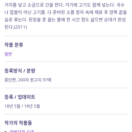
거지를 넣고 소금으로 간을 한다. 거기에 고기도 함께 넣는다. 국수
나 찹쌀이 아닌 고기를. 다 준비된 소를 창자 속에 채운 후 양쪽 끝을
실로 묶는다. 된장을 푼 끓는 물에 한 시간 정도 삶으면 순대가 완성
된다.(2011)
작품 분류
일반
등록방식 / 분량
중단편, 200자 원고지 97매
등록 / 업데이트
18년 5월 / 18년 5월
작가의 작품들
아버지의 순대