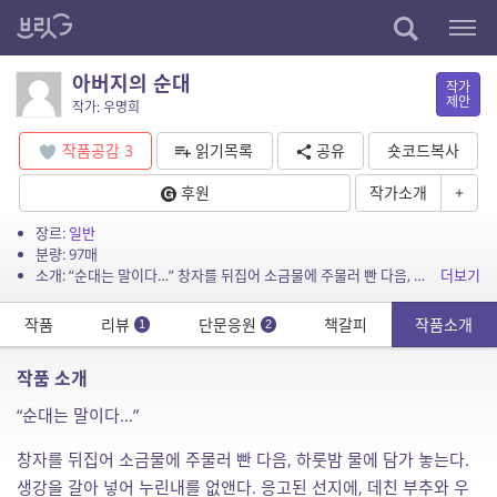
아버지의 순대
작가
제안
작가: 우명희
작품공감
3
읽기목록
공유
숏코드복사
후원
작가소개
+
장르:
일반
분량: 97매
소개: “순대는 말이다…” 창자를 뒤집어 소금물에 주물러 빤 다음, 하룻밤 물에 담가 놓는다. 생강을 갈아 넣어 누린내를 없앤다. 응고된 선지에, 데친 부추와 우거지를 넣고 소금으로 간을...
더보기
작품
리뷰
단문응원
책갈피
작품소개
1
2
작품 소개
“순대는 말이다…”
창자를 뒤집어 소금물에 주물러 빤 다음, 하룻밤 물에 담가 놓는다.
생강을 갈아 넣어 누린내를 없앤다. 응고된 선지에, 데친 부추와 우