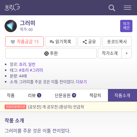
그러미
작가
제안
작가: 00
작품공감
15
읽기목록
공유
숏코드복사
후원
작가소개
+
장르:
호러
,
일반
태그:
#호러
#그러미
분량: 44매
소개: 그러미를 주운 것은 이틀 전이었다.
더보기
작품
리뷰
단문응원
책갈피
작품소개
1
4
[공모전] 개 공모전 (환상의) 언급작
리뷰어큐레이션
작품 소개
그러미를 주운 것은 이틀 전이었다.