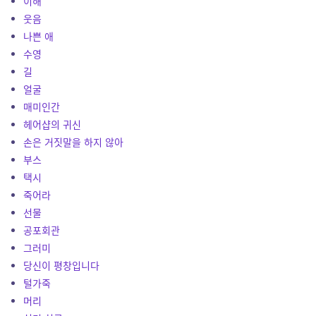
이해
웃음
나쁜 애
수영
길
얼굴
매미인간
헤어샵의 귀신
손은 거짓말을 하지 않아
부스
택시
죽어라
선물
공포회관
그러미
당신이 평창입니다
털가죽
머리