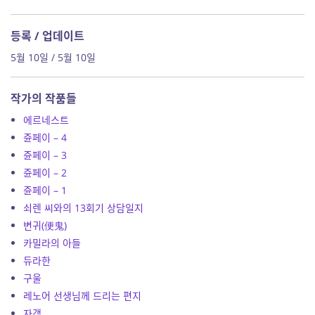
등록 / 업데이트
5월 10일 / 5월 10일
작가의 작품들
에르네스트
쥰페이 – 4
쥰페이 – 3
쥰페이 – 2
쥰페이 – 1
쇠렌 씨와의 13회기 상담일지
변귀(便鬼)
카밀라의 아들
듀라한
구울
레노어 선생님께 드리는 편지
자객