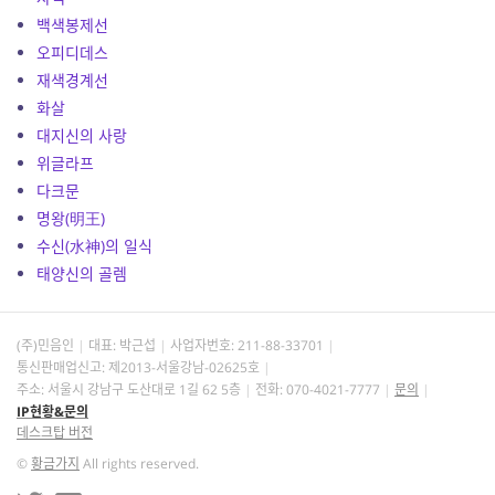
백색봉제선
오피디데스
재색경계선
화살
대지신의 사랑
위글라프
다크문
명왕(明王)
수신(水神)의 일식
태양신의 골렘
(주)민음인
대표: 박근섭
사업자번호:
211-88-33701
통신판매업신고: 제2013-서울강남-02625호
주소: 서울시 강남구 도산대로 1길 62 5층
전화: 070-4021-7777
문의
IP현황&문의
데스크탑 버전
©
황금가지
All rights reserved.