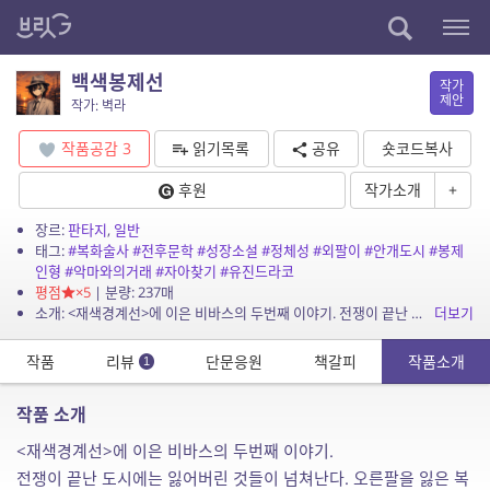
백색봉제선
작가
제안
작가: 벽라
작품공감
3
읽기목록
공유
숏코드복사
후원
작가소개
+
장르:
판타지
,
일반
태그:
#복화술사
#전후문학
#성장소설
#정체성
#외팔이
#안개도시
#봉제
인형
#악마와의거래
#자아찾기
#유진드라코
평점
×5
| 분량: 237매
소개: <재색경계선>에 이은 비바스의 두번째 이야기. 전쟁이 끝난 도시에는 잃어버린 것들이 넘쳐난다. 오른팔을 잃은 복화술사 유진 드라코도 그 중 하나다. 참전용사 보조금 하나...
더보기
작품
리뷰
단문응원
책갈피
작품소개
1
작품 소개
<재색경계선>에 이은 비바스의 두번째 이야기.
전쟁이 끝난 도시에는 잃어버린 것들이 넘쳐난다. 오른팔을 잃은 복