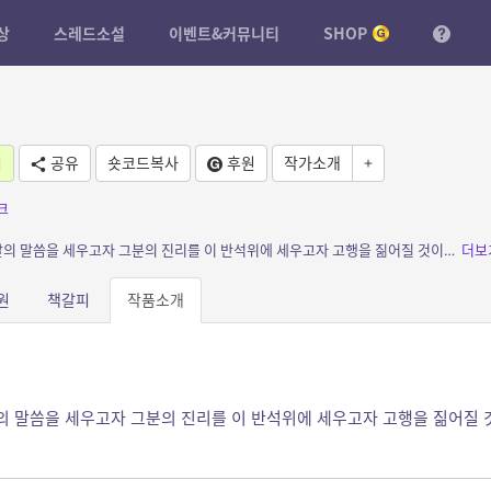
상
스레드소설
이벤트&커뮤니티
SHOP
기
공유
숏코드복사
후원
작가소개
+
크
소개: 나는 이교도다. 유일한 생존자. 다시 바알의 말씀을 세우고자 그분의 진리를 이 반석위에 세우고자 고행을 짊어질 것이다.
더보
원
책갈피
작품소개
알의 말씀을 세우고자 그분의 진리를 이 반석위에 세우고자 고행을 짊어질 