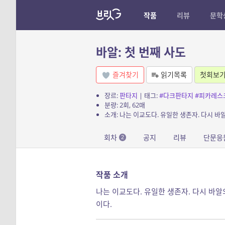
작품
리뷰
문학
바알: 첫 번째 사도
즐겨찾기
읽기목록
첫회보
장르:
판타지
| 태그:
#다크판타지
#피카레스
분량: 2회, 62매
회차
공지
리뷰
단문응
2
작품 소개
나는 이교도다. 유일한 생존자. 다시 바
이다.