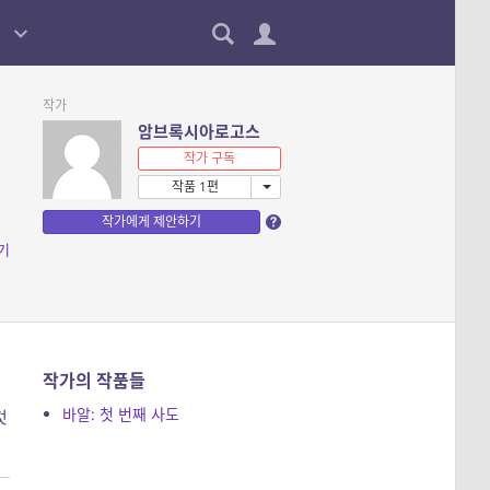
작가
암브록시아로고스
작가 구독
작품 1편
작가에게 제안하기
기
작가의 작품들
바알: 첫 번째 사도
것