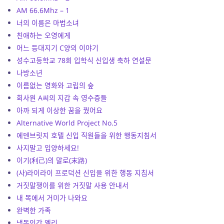
AM 66.6Mhz – 1
너의 이름은 마법소녀
친애하는 오영에게
어느 등대지기 C양의 이야기
성수고등학교 78회 입학식 신입생 축하 연설문
나방소년
이름없는 영화와 고립의 숲
회사원 A씨의 지갑 속 영수증들
아까 되게 이상한 꿈을 꿨어요
Alternative World Project No.5
에덴브릿지 호텔 신입 직원들을 위한 행동지침서
사지말고 입양하세요!
이기(利己)의 말로(末路)
(사)라이라이 프로덕션 신입을 위한 행동 지침서
거짓말쟁이를 위한 거짓말 사용 안내서
내 목에서 거미가 나와요
완벽한 가족
냉동인간 엘리