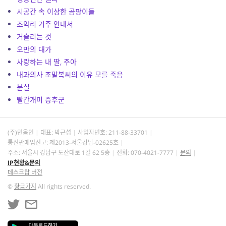
시공간 속 이상한 곰팡이들
조악리 거주 안내서
거슬리는 것
오만의 대가
사랑하는 내 딸, 주아
내과의사 조말복씨의 이유 모를 죽음
분실
빨간개미 증후군
(주)민음인
대표: 박근섭
사업자번호:
211-88-33701
통신판매업신고: 제2013-서울강남-02625호
주소: 서울시 강남구 도산대로 1길 62 5층
전화: 070-4021-7777
문의
IP현황&문의
데스크탑 버전
©
황금가지
All rights reserved.