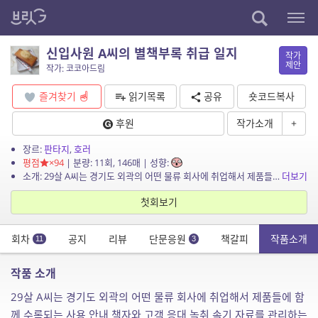
신입사원 A씨의 별책부록 취급 일지
작가
제안
작가: 코코아드림
즐겨찾기
읽기목록
공유
숏코드복사
후원
작가소개
+
장르:
판타지
,
호러
평점
×94
| 분량: 11회, 146매 | 성향:
소개: 29살 A씨는 경기도 외곽의 어떤 물류 회사에 취업해서 제품들에 함께 수록되는 사용 안내 책자와 고객 응대 녹취 속기 자료를 관리하는 업무를 담당하게 됩니다. 이 이야기는 A씨의 ...
더보기
첫회보기
회차
공지
리뷰
단문응원
책갈피
작품소개
11
3
작품 소개
29살 A씨는 경기도 외곽의 어떤 물류 회사에 취업해서 제품들에 함
께 수록되는 사용 안내 책자와 고객 응대 녹취 속기 자료를 관리하는