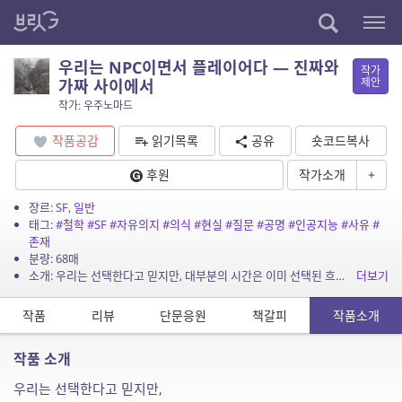
우리는 NPC이면서 플레이어다 — 진짜와
작가
제안
가짜 사이에서
작가: 우주노마드
작품공감
읽기목록
공유
숏코드복사
후원
작가소개
+
장르:
SF
,
일반
태그:
#철학
#SF
#자유의지
#의식
#현실
#질문
#공명
#인공지능
#사유
#
존재
분량: 68매
소개: 우리는 선택한다고 믿지만, 대부분의 시간은 이미 선택된 흐름 위에 있다. 그럼에도 불구하고 잠깐 멈추는 순간, 우리는 플레이어가 된다. 이 글은 NPC와 플레이어 사이에서 흔들리는...
더보기
작품
리뷰
단문응원
책갈피
작품소개
작품 소개
우리는 선택한다고 믿지만,