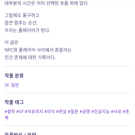
대부분의 시간은 이미 선택된 흐름 위에 있다.
그럼에도 불구하고
잠깐 멈추는 순간,
우리는 플레이어가 된다.
이 글은
NPC와 플레이어 사이에서 흔들리는
인간 존재에 대한 기록이다.
작품 분류
SF
,
일반
작품 태그
#철학
#SF
#자유의지
#의식
#현실
#질문
#공명
#인공지능
#사유
#존
재
등록방식 / 분량