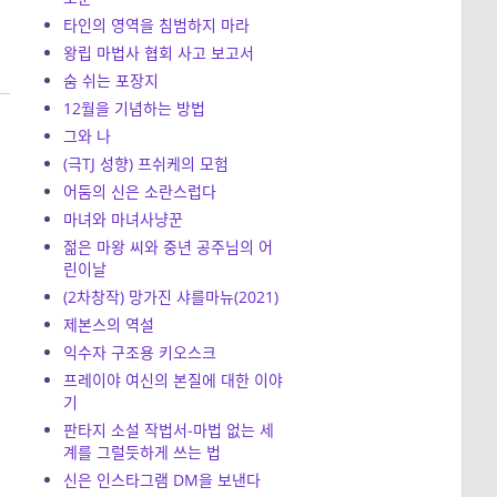
타인의 영역을 침범하지 마라
왕립 마법사 협회 사고 보고서
숨 쉬는 포장지
12월을 기념하는 방법
그와 나
(극TJ 성향) 프쉬케의 모험
어둠의 신은 소란스럽다
마녀와 마녀사냥꾼
젊은 마왕 씨와 중년 공주님의 어
린이날
(2차창작) 망가진 샤를마뉴(2021)
제본스의 역설
익수자 구조용 키오스크
프레이야 여신의 본질에 대한 이야
기
판타지 소설 작법서-마법 없는 세
계를 그럴듯하게 쓰는 법
신은 인스타그램 DM을 보낸다