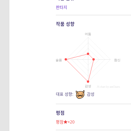
판타지
작품 성향
어둠
슬픔
참신
감성
JS chart by amCharts
대표 성향:
감성
평점
평점
×20