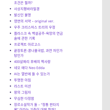
조건은 뭘까?
사상지평바라밀경
발신인 불명
영면의 서약 – original ver.
우주 크리스마스 트리의 우정
플라스크 속 백설공주-욕망의 연금
술에 관한 기록
프로젝트 아르고스
끝장토론-콩나물국밥, 과연 차인가
탕인가
400살짜리 후배의 짝사랑
네오 에다 Neo Edda
AI는 열반에 들 수 있는가
투명한 아침
라스트 미션
왕의 그림자
무심한 다정함
장르소설작가 둘 – “정통 판타지
물” 이라는 기준이 대체 뭘까?