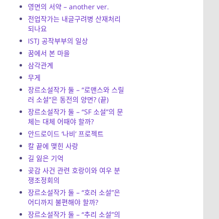
영면의 서약 – another ver.
전업작가는 내글구려병 산재처리
되나요
ISTJ 공작부부의 일상
꿈에서 본 마을
삼각관계
무게
장르소설작가 둘 – “로맨스와 스릴
러 소설”은 동전의 양면? (끝)
장르소설작가 둘 – “SF 소설”의 문
체는 대체 어때야 할까?
안드로이드 ‘나비’ 프로젝트
칼 끝에 맺힌 사랑
길 잃은 기억
곶감 사건 관련 호랑이와 여우 분
쟁조정회의
장르소설작가 둘 – “호러 소설”은
어디까지 불편해야 할까?
장르소설작가 둘 – “추리 소설”의