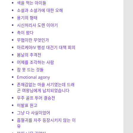
색을 먹는 아이들
소설과 소설가에 대한 오해
용기의 형태
시신처리사 도렌 이야기
촉이 왔다
무협이란 무엇인가
아르케아IV 행성 대건기 대책 회의
봄날의 추격전
어제를 조각하는 사람
잠 못 드는 것들
Emotional agony
존재감없는 마을 서기였는데 드래
곤 여왕님에게 납치되었습니다
우주 골프 투어 결승전
미발표 원고
그냥 다 사실이었어
흡혈귀를 자주 등장시키지 않는 이
유