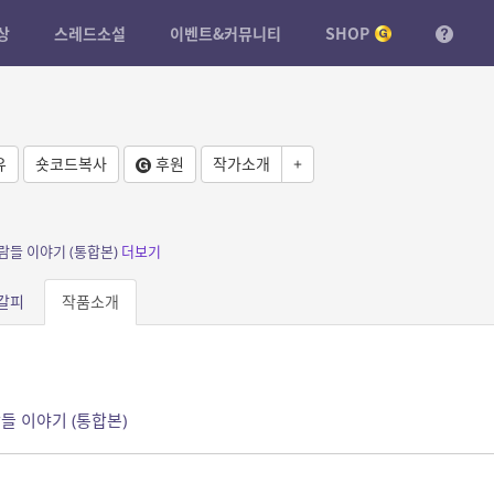
상
스레드소설
이벤트&커뮤니티
SHOP
유
숏코드복사
후원
작가소개
+
람들 이야기 (통합본)
더보기
갈피
작품소개
들 이야기 (통합본)