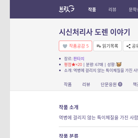
작품
리뷰
문학
시신처리사 도렌 이야기
작품공감
5
읽기목록
공
장르:
판타지
평점
×20
| 분량: 67매 | 성향:
소개: 역병에 걸리지 않는 특이체질을 가진 사
작품
리뷰
단문응원
책
8
작품 소개
역병에 걸리지 않는 특이체질을 가진 사람
작품 분류