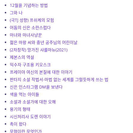
12월을 기념하는 방법
그와 나
(극TJ 성향) 프쉬케의 모험
어둠의 신은 소란스럽다
마녀와 마녀사냥꾼
젊은 마왕 씨와 중년 공주님의 어린이날
(2차창작) 망가진 샤를마뉴(2021)
제본스의 역설
익수자 구조용 키오스크
프레이야 여신의 본질에 대한 이야기
판타지 소설 작법서-마법 없는 세계를 그럴듯하게 쓰는 법
신은 인스타그램 DM을 보낸다
색을 먹는 아이들
소설과 소설가에 대한 오해
용기의 형태
시신처리사 도렌 이야기
촉이 왔다
무협이란 무엇인가