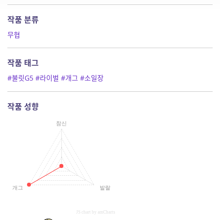
작품 분류
무협
작품 태그
#불릿G5
#라이벌
#개그
#소일장
작품 성향
참신
개그
발랄
JS chart by amCharts