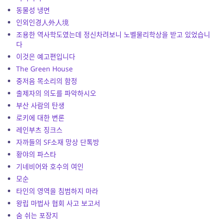
동물성 냉면
인외인경人外人境
조용한 역사학도였는데 정신차려보니 노벨물리학상을 받고 있었습니
다
이것은 예고편입니다
The Green House
중저음 목소리의 함정
출제자의 의도를 파악하시오
부산 사람의 탄생
로키에 대한 변론
레인부츠 징크스
자까들의 SF소재 망상 단톡방
황야의 파스타
기네비어와 호수의 여인
모순
타인의 영역을 침범하지 마라
왕립 마법사 협회 사고 보고서
숨 쉬는 포장지