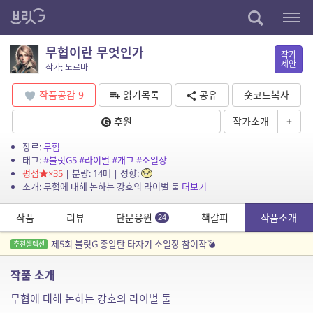
무협이란 무엇인가
작가
제안
작가: 노르바
작품공감
9
읽기목록
공유
숏코드복사
후원
작가소개
+
장르:
무협
태그:
#불릿G5
#라이벌
#개그
#소일장
평점
×35
| 분량: 14매 | 성향:
소개: 무협에 대해 논하는 강호의 라이벌 둘
더보기
작품
리뷰
단문응원
책갈피
작품소개
24
제5회 불릿G 총알탄 타자기 소일장 참여작💣
추천셀렉션
작품 소개
무협에 대해 논하는 강호의 라이벌 둘