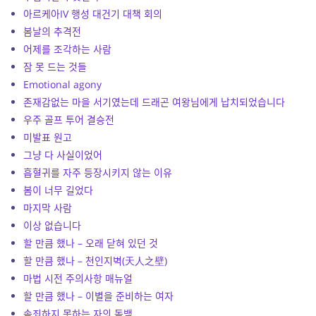
아르케아IV 행성 대건기 대책 회의
봄날의 추격전
어제를 조각하는 사람
잠 못 드는 것들
Emotional agony
존재감없는 마을 서기였는데 드래곤 여왕님에게 납치되었습니다
우주 골프 투어 결승전
미발표 원고
그냥 다 사실이었어
흡혈귀를 자주 등장시키지 않는 이유
봄이 너무 길었다
마지막 사람
이상 없습니다
할 만큼 했나 – 오래 닫혀 있던 것
할 만큼 했나 – 천인지벽(天人之壁)
마법 시전 주의사항 매뉴얼
할 만큼 했나 – 이별을 준비하는 여자
속죄하지 못하는 자의 독백