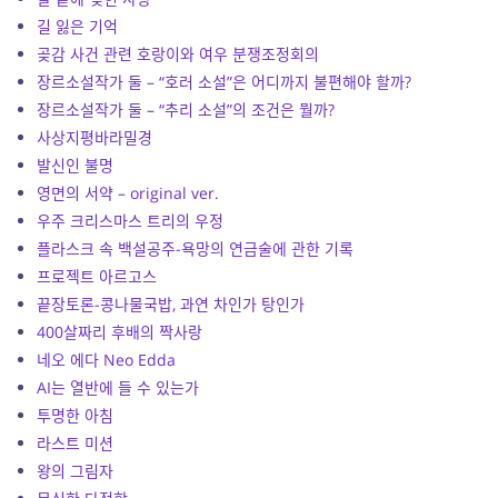
길 잃은 기억
곶감 사건 관련 호랑이와 여우 분쟁조정회의
장르소설작가 둘 – “호러 소설”은 어디까지 불편해야 할까?
장르소설작가 둘 – “추리 소설”의 조건은 뭘까?
사상지평바라밀경
발신인 불명
영면의 서약 – original ver.
우주 크리스마스 트리의 우정
플라스크 속 백설공주-욕망의 연금술에 관한 기록
프로젝트 아르고스
끝장토론-콩나물국밥, 과연 차인가 탕인가
400살짜리 후배의 짝사랑
네오 에다 Neo Edda
AI는 열반에 들 수 있는가
투명한 아침
라스트 미션
왕의 그림자