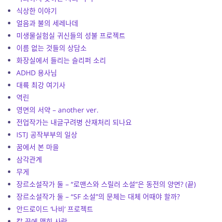
식상한 이야기
얼음과 불의 세레나데
미생물실험실 귀신들의 성불 프로젝트
이름 없는 것들의 상담소
화장실에서 들리는 슬리퍼 소리
ADHD 용사님
대륙 최강 여기사
역린
영면의 서약 – another ver.
전업작가는 내글구려병 산재처리 되나요
ISTJ 공작부부의 일상
꿈에서 본 마을
삼각관계
무게
장르소설작가 둘 – “로맨스와 스릴러 소설”은 동전의 양면? (끝)
장르소설작가 둘 – “SF 소설”의 문체는 대체 어때야 할까?
안드로이드 ‘나비’ 프로젝트
칼 끝에 맺힌 사랑