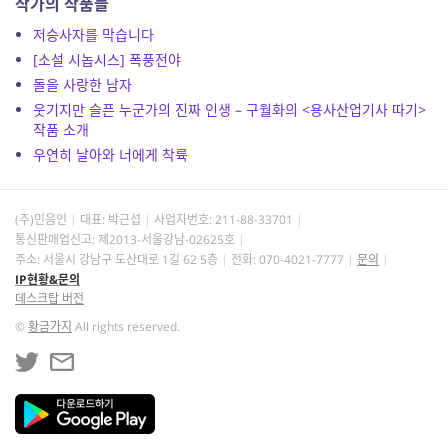
작가의 작품들
저승사자를 막습니다
[소설 시놉시스] 폭풍전야
돌을 사랑한 남자
웃기지만 슬픈 누군가의 진짜 인생 – 구월화의 <용사산업기사 따기>
작품 소개
우연히 날아와 너에게 착륙
(주)민음인
대표: 박근섭
사업자번호:
211-88-33701
통신판매업신고: 제2013-서울강남-02625호
주소: 서울시 강남구 도산대로 1길 62 5층
전화: 070-4021-7777
문의
IP현황&문의
데스크탑 버전
©
황금가지
All rights reserved.