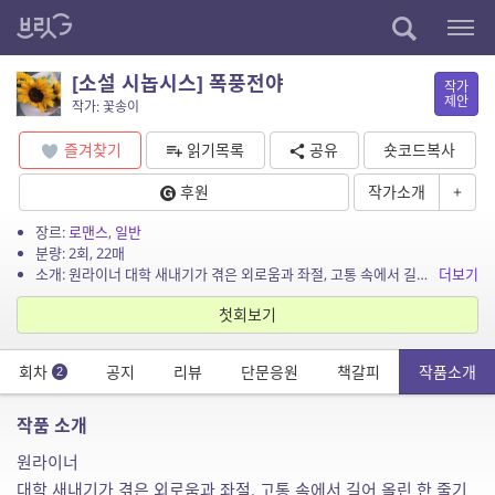
[소설 시놉시스] 폭풍전야
작가
제안
작가: 꽃송이
즐겨찾기
읽기목록
공유
숏코드복사
후원
작가소개
+
장르:
로맨스
,
일반
분량: 2회, 22매
소개: 원라이너 대학 새내기가 겪은 외로움과 좌절, 고통 속에서 길어 올린 한 줄기 희망 시놉시스 연이는 대학교에 입학해서 이런저런 동기들과의 갈등 속에 고통스러워한다. 로맨스 소설...
더보기
첫회보기
회차
공지
리뷰
단문응원
책갈피
작품소개
2
작품 소개
원라이너
대학 새내기가 겪은 외로움과 좌절, 고통 속에서 길어 올린 한 줄기