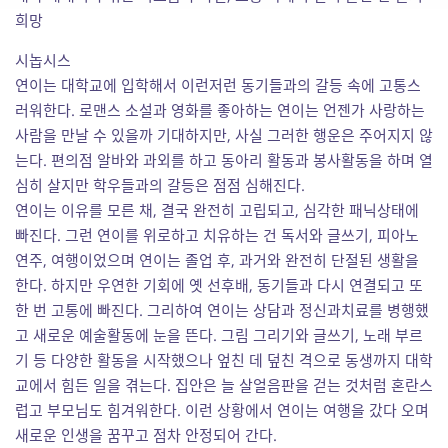
희망
시놉시스
연이는 대학교에 입학해서 이런저런 동기들과의 갈등 속에 고통스
러워한다. 로맨스 소설과 영화를 좋아하는 연이는 언젠가 사랑하는
사람을 만날 수 있을까 기대하지만, 사실 그러한 행운은 주어지지 않
는다. 편의점 알바와 과외를 하고 동아리 활동과 봉사활동을 하며 열
심히 살지만 학우들과의 갈등은 점점 심해진다.
연이는 이유를 모른 채, 결국 완전히 고립되고, 심각한 패닉상태에
빠진다. 그런 연이를 위로하고 치유하는 건 독서와 글쓰기, 피아노
연주, 여행이었으며 연이는 졸업 후, 과거와 완전히 단절된 생활을
한다. 하지만 우연한 기회에 옛 선후배, 동기들과 다시 연결되고 또
한 번 고통에 빠진다. 그리하여 연이는 상담과 정신과치료를 병행했
고 새로운 예술활동에 눈을 뜬다. 그림 그리기와 글쓰기, 노래 부르
기 등 다양한 활동을 시작했으나 엎친 데 덮친 격으로 동생까지 대학
교에서 힘든 일을 겪는다. 집안은 늘 살얼음판을 걷는 것처럼 혼란스
럽고 부모님도 힘겨워한다. 이런 상황에서 연이는 여행을 갔다 오며
새로운 인생을 꿈꾸고 점차 안정되어 간다.