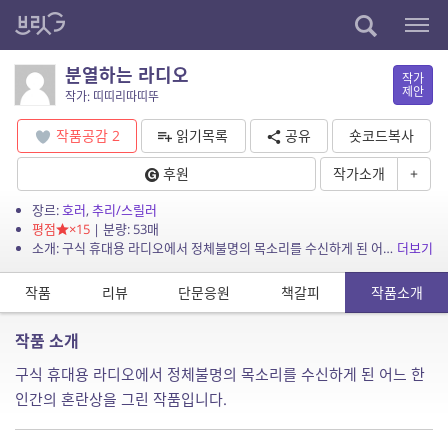
분열하는 라디오
작가
제안
작가: 띠띠리따띠뚜
작품공감
2
읽기목록
공유
숏코드복사
후원
작가소개
+
장르:
호러
,
추리/스릴러
평점
×15
| 분량: 53매
소개: 구식 휴대용 라디오에서 정체불명의 목소리를 수신하게 된 어느 한 인간의 혼란상을 그린 작품입니다.
더보기
작품
리뷰
단문응원
책갈피
작품소개
작품 소개
구식 휴대용 라디오에서 정체불명의 목소리를 수신하게 된 어느 한
인간의 혼란상을 그린 작품입니다.