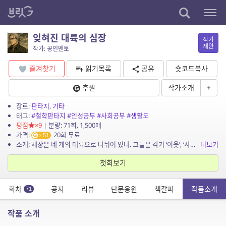
잊혀진 대륙의 심장
작가
제안
작가: 공인멘토
즐겨찾기
읽기목록
공유
숏코드복사
후원
작가소개
+
장르:
판타지
,
기타
태그:
#철학판타지
#인성공부
#사회공부
#생활도
평점
×9
| 분량: 71회, 1,500매
가격:
20화 무료
51
소개: 세상은 네 개의 대륙으로 나뉘어 있다. 그들은 각기 ‘이웃’, ‘사회’, ‘나라’, ‘인류’를...
더보기
첫회보기
회차
공지
리뷰
단문응원
책갈피
작품소개
71
작품 소개