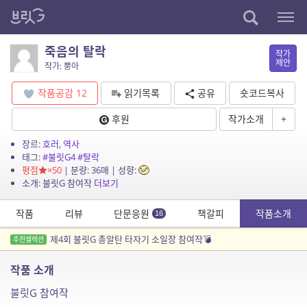
죽음의 탈락
작가
제안
작가: 뿡아
작품공감
12
읽기목록
공유
숏코드복사
후원
작가소개
+
장르:
호러
,
역사
태그:
#불릿G4
#탈락
평점
×50
| 분량: 36매 | 성향:
소개: 불릿G 참여작
더보기
작품
리뷰
단문응원
책갈피
작품소개
16
제4회 불릿G 총알탄 타자기 소일장 참여작💣
추천셀렉션
작품 소개
불릿G 참여작