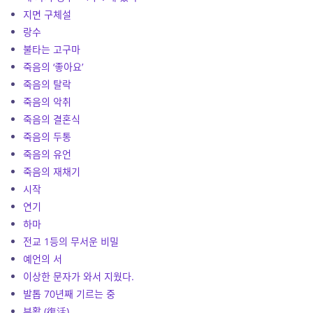
지면 구체설
랑수
불타는 고구마
죽음의 ‘좋아요’
죽음의 탈락
죽음의 악취
죽음의 결혼식
죽음의 두통
죽음의 유언
죽음의 재채기
시작
연기
하마
전교 1등의 무서운 비밀
예언의 서
이상한 문자가 와서 지웠다.
발톱 70년째 기르는 중
부활 (復活)