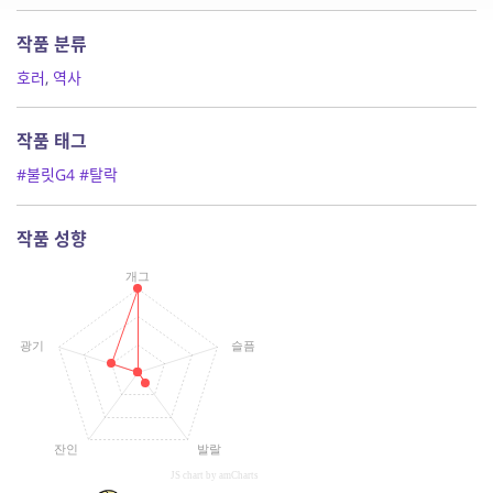
작품 분류
호러
,
역사
작품 태그
#불릿G4
#탈락
작품 성향
개그
광기
슬픔
잔인
발랄
JS chart by amCharts