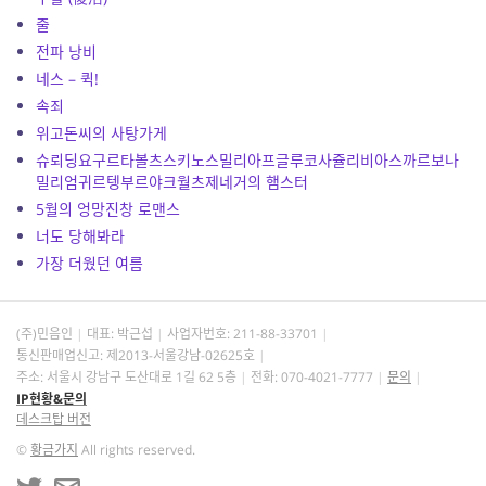
줄
전파 낭비
네스 – 퀵!
속죄
위고돈씨의 사탕가게
슈뢰딩요구르타볼츠스키노스밀리아프글루코사쥴리비아스까르보나
밀리엄귀르텡부르야크월츠제네거의 햄스터
5월의 엉망진창 로맨스
너도 당해봐라
가장 더웠던 여름
(주)민음인
대표: 박근섭
사업자번호:
211-88-33701
통신판매업신고: 제2013-서울강남-02625호
주소: 서울시 강남구 도산대로 1길 62 5층
전화: 070-4021-7777
문의
IP현황&문의
데스크탑 버전
©
황금가지
All rights reserved.