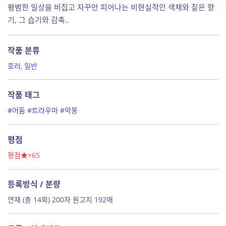
평범한 일상을 비집고 자꾸만 피어나는 비현실적인 색채와 짙은 향
기, 그 습기와 감촉..
작품 분류
호러
,
일반
작품 태그
#어둠
#트라우마
#악몽
평점
평점
×65
등록방식 / 분량
연재 (총 14회) 200자 원고지 192매