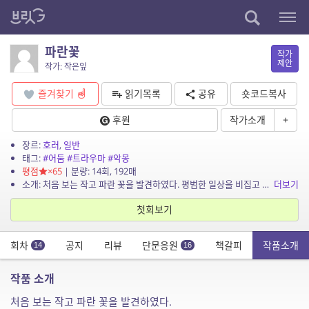
파란꽃
작가
제안
작가: 작은잎
즐겨찾기
읽기목록
공유
숏코드복사
후원
작가소개
+
장르:
호러
,
일반
태그:
#어둠
#트라우마
#악몽
평점
×65
| 분량: 14회, 192매
소개: 처음 보는 작고 파란 꽃을 발견하였다. 평범한 일상을 비집고 자꾸만 피어나는 비현실적인 색채와 짙은 향기, 그 습기와 감촉..
더보기
첫회보기
회차
공지
리뷰
단문응원
책갈피
작품소개
14
16
작품 소개
처음 보는 작고 파란 꽃을 발견하였다.