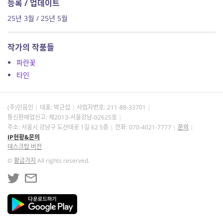
등록 / 업데이트
25년 3월 / 25년 5월
작가의 작품들
파란꽃
타인
(주)민음인
대표: 박근섭
사업자번호:
211-88-33701
통신판매업신고: 제2013-서울강남-02625호
주소: 서울시 강남구 도산대로 1길 62 5층
전화: 070-4021-7777
문의
IP현황&문의
데스크탑 버전
©
황금가지
All rights reserved.