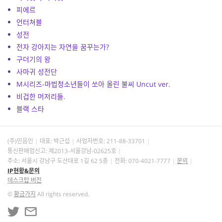
피에르
언터쳐블
성전
전자 강아지는 자연을 꿈꾸는가?
구더기의 왕
사마귀 성전단
M시리즈-마법청소년들이 쏘아 올린 불씨 Uncut ver.
비겁한 머저리들.
블랙 스타
(주)민음인
대표: 박근섭
사업자번호:
211-88-33701
통신판매업신고: 제2013-서울강남-02625호
주소: 서울시 강남구 도산대로 1길 62 5층
전화: 070-4021-7777
문의
IP현황&문의
데스크탑 버전
©
황금가지
All rights reserved.