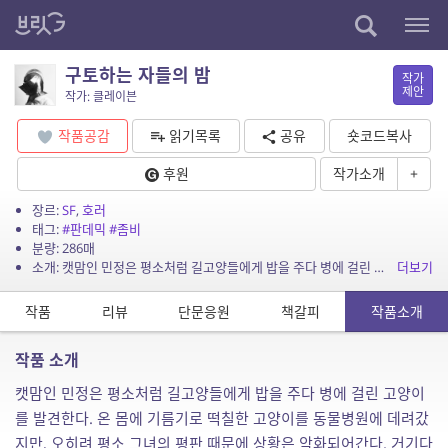
구토하는 자들의 밤
작가
제안
작가: 클레이븐
작품공감
읽기목록
공유
숏코드복사
후원
작가소개
+
장르:
SF
,
호러
태그:
#판데믹
#좀비
분량: 286매
소개: 캣맘인 민정은 평소처럼 길고양들에게 밥을 주다 병에 걸린 고양이를 발견한다. 온 몸에 기름기로 떡칠한 고양이를 동물병원에 데려갔지만, 오히려 평소 그녀의 평판 때문에 상황은 악화되...
더보기
작품
리뷰
단문응원
책갈피
작품소개
작품 소개
캣맘인 민정은 평소처럼 길고양들에게 밥을 주다 병에 걸린 고양이
를 발견한다. 온 몸에 기름기로 떡칠한 고양이를 동물병원에 데려갔
지만, 오히려 평소 그녀의 평판 때문에 상황은 악화되어간다. 거기다