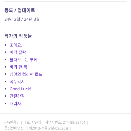
등록 / 업데이트
24년 3월 / 24년 3월
작가의 작품들
조아요.
미각 탈락
불타오르는 부케
바퀴 한 짝
심야의 컵라면 로드
꼭두각시
Good Luck!
간질간질
대리자
(주)민음인
대표: 박근섭
사업자번호:
211-88-33701
통신판매업신고: 제2013-서울강남-02625호