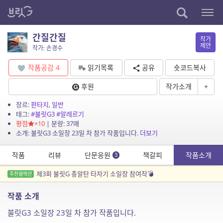
간질간질
작가
제안
작가: 손경수
작품공감
4
읽기목록
공유
숏코드복사
후원
작가소개
+
장르:
판타지
,
일반
태그:
#불릿G3
#알레르기
평점
×10
| 분량: 37매
소개: 불릿G3 소일장 23일 차 참가 작품입니다.
더보기
작품
리뷰
단문응원
책갈피
작품소개
3
제3회 불릿G 총알탄 타자기 소일장 참여작💣
추천셀렉션
작품 소개
불릿G3 소일장 23일 차 참가 작품입니다.