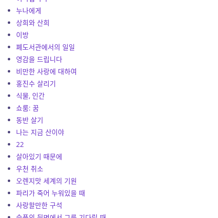
누나에게
상희와 산희
이방
폐도서관에서의 일일
영감을 드립니다
비만한 사랑에 대하여
홍진수 살리기
식물, 인간
쇼룸: 꿈
동반 살기
나는 지금 산이야
22
살아있기 때문에
우천 취소
오렌지맛 세계의 기원
파리가 죽어 누워있을 때
사랑할만한 구석
슬픔의 뒷면에서 그를 기다릴 때