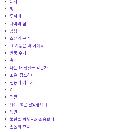
돼지
형
두꺼비
자비의 집
공생
조유와 구멍
그 기둥은 내 거예요
반품 수거
홀
나는 왜 닭발을 먹는가
조유, 점프하다
선풍기 키우기
C
절필
나는 20분 남았습니다
맹인
불편을 끼쳐드려 죄송합니다
손톱의 추억