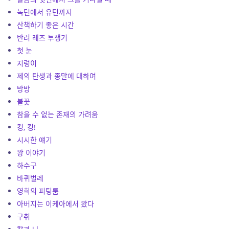
녹턴에서 유턴까지
산책하기 좋은 시간
반려 레즈 투쟁기
첫 눈
지렁이
제의 탄생과 종말에 대하여
방방
불꽃
참을 수 없는 존재의 가려움
컹, 컹!
시시한 얘기
왕 이야기
하수구
바퀴벌레
영희의 피팅룸
아버지는 이케아에서 왔다
구취