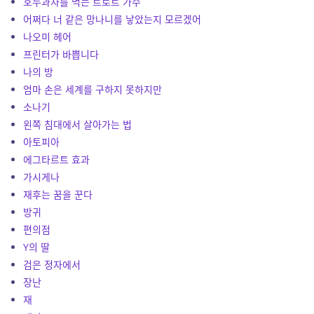
호두과자를 먹는 트로트 가수
어쩌다 너 같은 망나니를 낳았는지 모르겠어
나오미 헤어
프린터가 바쁩니다
나의 방
엄마 손은 세계를 구하지 못하지만
소나기
왼쪽 침대에서 살아가는 법
아토피아
에그타르트 효과
가시게나
재후는 꿈을 꾼다
방귀
편의점
Y의 딸
검은 정자에서
장난
재