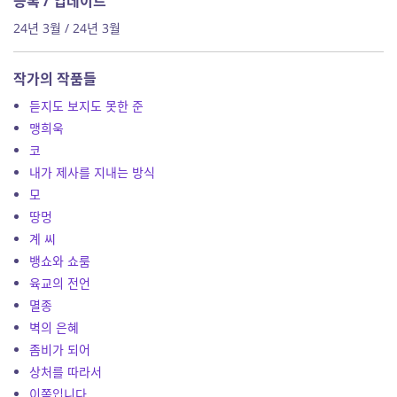
등록 / 업데이트
24년 3월 / 24년 3월
작가의 작품들
듣지도 보지도 못한 준
맹희욱
코
내가 제사를 지내는 방식
모
땅멍
계 씨
뱅쇼와 쇼룸
육교의 전언
멸종
벽의 은혜
좀비가 되어
상처를 따라서
이쪽입니다