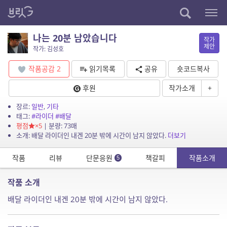
나는 20분 남았습니다
작가
제안
작가: 김성호
작품공감
2
읽기목록
공유
숏코드복사
후원
작가소개
+
장르:
일반
,
기타
태그:
#라이더
#배달
평점
×5
| 분량: 73매
소개: 배달 라이더인 내겐 20분 밖에 시간이 남지 않았다.
더보기
작품
리뷰
단문응원
책갈피
작품소개
5
작품 소개
배달 라이더인 내겐 20분 밖에 시간이 남지 않았다.