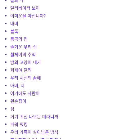
칼과 나
엘리베이터 보이
이미운을 아십니까?
대비
블록
통곡의 집
즐거운 우리 집
휠체어의 추억
밤의 고양이 내기
희재야 달려
우리 시선의 끝에
아버, 지
여기에도 사람이
왼손잡이
짐
거기 귀신 나오는 데라니까
파워 워킹
우리 가족이 살아남은 방식