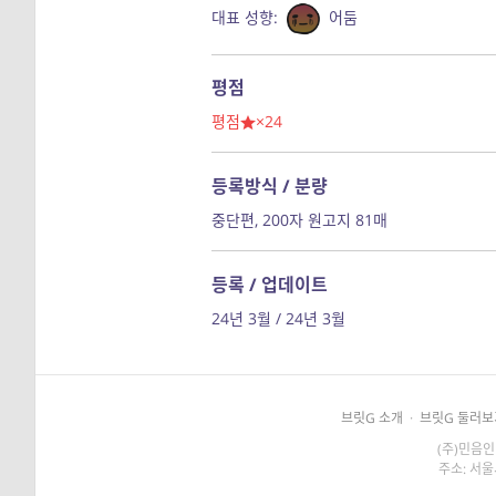
대표 성향:
어둠
평점
평점
×24
등록방식 / 분량
중단편, 200자 원고지 81매
등록 / 업데이트
24년 3월 / 24년 3월
브릿G 소개
·
브릿G 둘러보
(주)민음인
주소: 서울