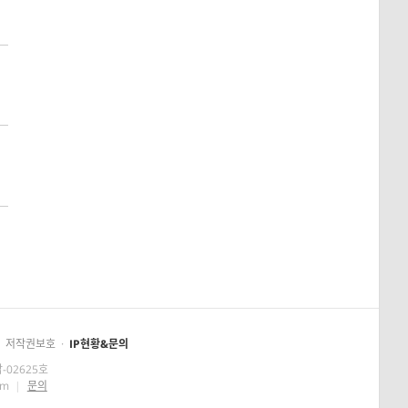
저작권보호
·
IP현황&문의
-02625호
om
|
문의