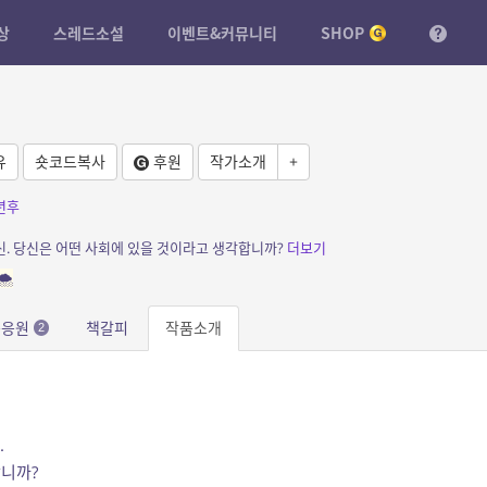
상
스레드소설
이벤트&커뮤니티
SHOP
유
숏코드복사
후원
작가소개
+
0년후
당신. 당신은 어떤 사회에 있을 것이라고 생각합니까?
더보기
️
문응원
책갈피
작품소개
2
.
니까?