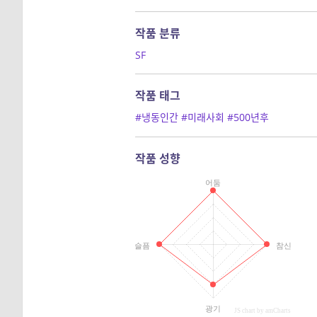
작품 분류
SF
작품 태그
#냉동인간
#미래사회
#500년후
작품 성향
어둠
슬픔
참신
광기
JS chart by amCharts