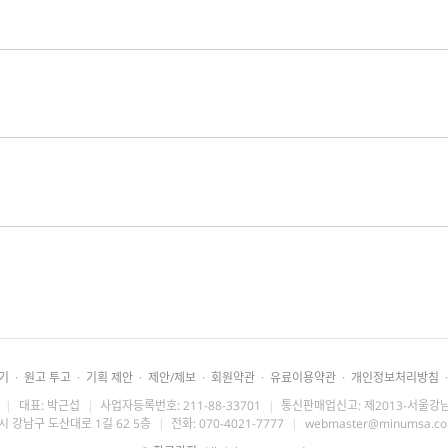
기
·
원고 투고
·
기획 제안
·
제안/제보
·
회원약관
·
유료이용약관
·
개인정보처리방침
·
|
대표: 박근섭
|
사업자등록번호: 211-88-33701
|
통신판매업신고: 제2013-서울강남
시 강남구 도산대로 1길 62 5층
|
전화: 070-4021-7777
|
webmaster@minumsa.c