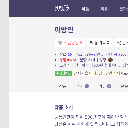
작품
리뷰
문학
이방인
작품공감
5
읽기목록
공
장르:
SF
| 태그:
#냉동인간
#미래사회
#50
평점
×24
| 분량: 81매 | 성향:
소개: 냉동인간이 되어 500년 후에 깨어난 
곧 다가올 미래? 냉동인간의 세계로
추천셀렉션
작품
추천
리뷰
단
1
3
작품 소개
냉동인간이 되어 500년 후에 깨어난 당신
당신은 어떤 사회에 있을 것이라고 생각합