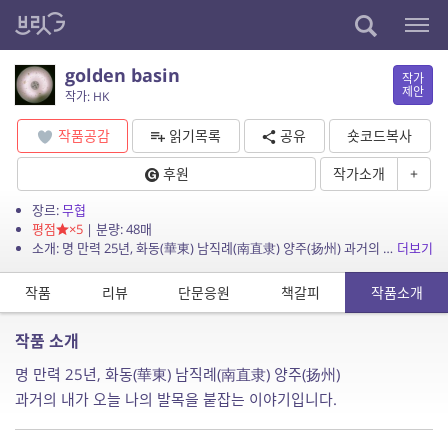
golden basin
작가
제안
작가: HK
작품공감
읽기목록
공유
숏코드복사
후원
작가소개
+
장르:
무협
평점
×5
| 분량: 48매
소개: 명 만력 25년, 화동(華東) 남직례(南直隶) 양주(扬州) 과거의 내가 오늘 나의 발목을 붙잡는 이야기입니다.
더보기
작품
리뷰
단문응원
책갈피
작품소개
작품 소개
명 만력 25년, 화동(華東) 남직례(南直隶) 양주(扬州)
과거의 내가 오늘 나의 발목을 붙잡는 이야기입니다.