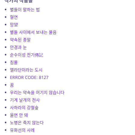
작가의 작품들
별들이 말하는 법
혈연
망望
별들 사이에서 보내는 물음
약속된 종말
안경과 눈
순수이성 전기傳記
침몰
엘라단이라는 도시
ERROR CODE: 8127
꿈
우리는 약속을 어기지 않습니다
기계 날개의 천사
사하라의 강철숲
울면 안 돼
노병은 죽지 않는다
유화선의 사례