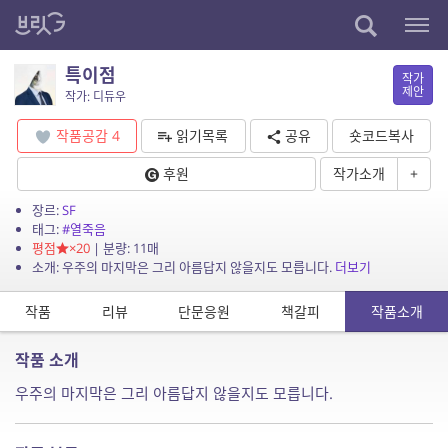
특이점
작가
제안
작가: 디듀우
작품공감
4
읽기목록
공유
숏코드복사
후원
작가소개
+
장르:
SF
태그:
#열죽음
평점
×20
| 분량: 11매
소개: 우주의 마지막은 그리 아름답지 않을지도 모릅니다.
더보기
작품
리뷰
단문응원
책갈피
작품소개
작품 소개
우주의 마지막은 그리 아름답지 않을지도 모릅니다.