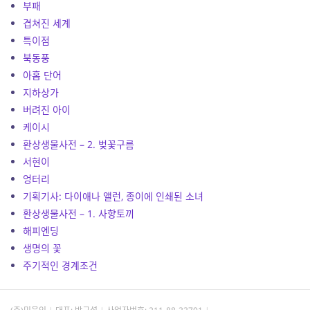
부패
겹쳐진 세계
특이점
북동풍
아홉 단어
지하상가
버려진 아이
케이시
환상생물사전 – 2. 벚꽃구름
서현이
엉터리
기획기사: 다이애나 앨런, 종이에 인쇄된 소녀
환상생물사전 – 1. 사향토끼
해피엔딩
생명의 꽃
주기적인 경계조건