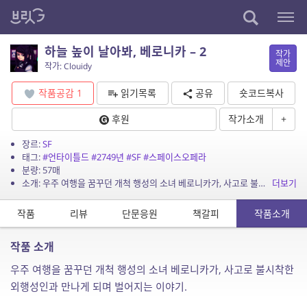
하늘 높이 날아봐, 베로니카 – 2
작가
제안
작가: Clouidy
작품공감
1
읽기목록
공유
숏코드복사
후원
작가소개
+
장르:
SF
태그:
#언타이틀드
#2749년
#SF
#스페이스오페라
분량: 57매
소개: 우주 여행을 꿈꾸던 개척 행성의 소녀 베로니카가, 사고로 불시착한 외행성인과 만나게 되며 벌어지는 이야기.
더보기
작품
리뷰
단문응원
책갈피
작품소개
작품 소개
우주 여행을 꿈꾸던 개척 행성의 소녀 베로니카가, 사고로 불시착한
외행성인과 만나게 되며 벌어지는 이야기.