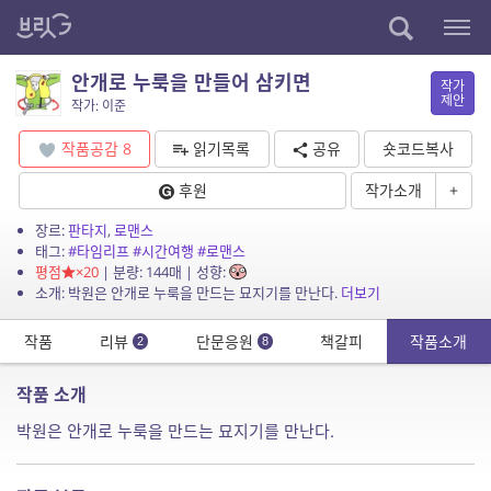
안개로 누룩을 만들어 삼키면
작가
제안
작가: 이준
작품공감
8
읽기목록
공유
숏코드복사
후원
작가소개
+
장르:
판타지
,
로맨스
태그:
#타임리프
#시간여행
#로맨스
평점
×20
| 분량: 144매 | 성향:
소개: 박원은 안개로 누룩을 만드는 묘지기를 만난다.
더보기
작품
리뷰
단문응원
책갈피
작품소개
2
8
작품 소개
박원은 안개로 누룩을 만드는 묘지기를 만난다.