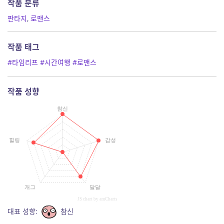
작품 분류
판타지
,
로맨스
작품 태그
#타임리프
#시간여행
#로맨스
작품 성향
참신
힐링
감성
개그
달달
JS chart by amCharts
대표 성향:
참신