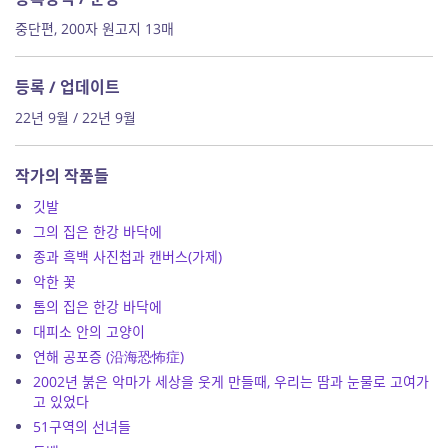
중단편, 200자 원고지 13매
등록 / 업데이트
22년 9월 / 22년 9월
작가의 작품들
깃발
그의 집은 한강 바닥에
종과 흑백 사진첩과 캔버스(가제)
악한 꽃
톰의 집은 한강 바닥에
대피소 안의 고양이
연해 공포증 (沿海恐怖症)
2002년 붉은 악마가 세상을 웃게 만들때, 우리는 땀과 눈물로 고여가
고 있었다
51구역의 선녀들