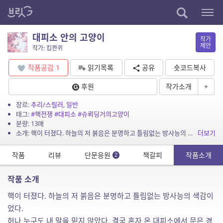
대피소 안의 고양이
작가
제안
작가: 킴콴퀴
작품공감
1
읽기목록
공유
숏코드복사
후원
작가소개
+
장르:
추리/스릴러
,
일반
태그:
#핵전쟁
#대피소
#슈뢰딩거의고양이
분량: 13매
소개: 핵이 터졌다. 하늘의 저 붉음은 분명하고 틀림없는 방사능의 색감이었다. 허나 누구도 내 말을 믿지 않았다. 결국 혼자 온 대피소에서 문은 경보를 울리며 닫혔고, 라디오는 북에서 핵...
더보기
작품
리뷰
단문응원
책갈피
작품소개
2
작품 소개
핵이 터졌다. 하늘의 저 붉음은 분명하고 틀림없는 방사능의 색감이
었다.
허나 누구도 내 말을 믿지 않았다. 결국 혼자 온 대피소에서 문은 경