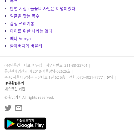
독백
단편 시집 : 들꽃의 사인은 이명이었다
얼굴을 깎는 목수
감정 쓰레기통
아이를 위한 나라는 없다
베냐 Venya
할아버지와 버블티
(주)민음인
대표: 박근섭
사업자번호:
211-88-33701
통신판매업신고: 제2013-서울강남-02625호
주소: 서울시 강남구 도산대로 1길 62 5층
전화: 070-4021-7777
문의
IP현황&문의
데스크탑 버전
©
황금가지
All rights reserved.