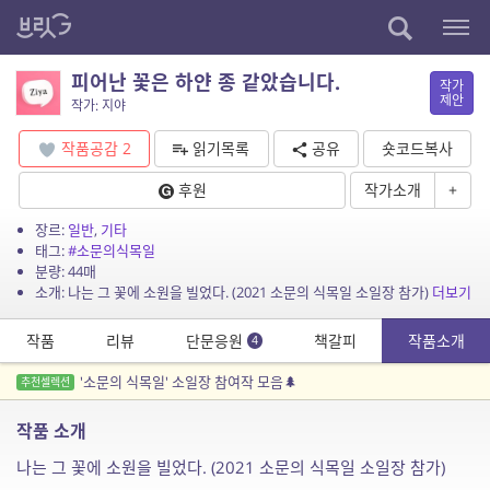
피어난 꽃은 하얀 종 같았습니다.
작가
제안
작가: 지야
작품공감
2
읽기목록
공유
숏코드복사
후원
작가소개
+
장르:
일반
,
기타
태그:
#소문의식목일
분량: 44매
소개: 나는 그 꽃에 소원을 빌었다. (2021 소문의 식목일 소일장 참가)
더보기
작품
리뷰
단문응원
책갈피
작품소개
4
'소문의 식목일' 소일장 참여작 모음🌲
추천셀렉션
작품 소개
나는 그 꽃에 소원을 빌었다. (2021 소문의 식목일 소일장 참가)