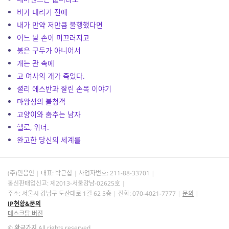
비가 내리기 전에
내가 만약 저만큼 불행했다면
어느 날 손이 미끄러지고
붉은 구두가 아니어서
개는 관 속에
고 여사의 개가 죽었다.
셜리 에스반과 잘린 손목 이야기
마왕성의 불청객
고양이와 춤추는 남자
헬로, 위너.
완고한 당신의 세계를
(주)민음인
대표: 박근섭
사업자번호:
211-88-33701
통신판매업신고: 제2013-서울강남-02625호
주소: 서울시 강남구 도산대로 1길 62 5층
전화: 070-4021-7777
문의
IP현황&문의
데스크탑 버전
©
황금가지
All rights reserved.