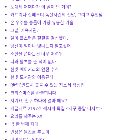
도대체 어쩌다가 이 꼴이 난 거야?
카트리나 실베스터 독살사건의 전말, 그리고 후일담.
온 우주를 통틀어 가장 유용한 기술
그날, 기숙사관.
엘마 홀스턴은 절필을 결심했다.
당신이 얼마나 빛나는지 알고싶어
소설을 쓴다는건 너무 어려워
너와 왈츠를 춘 적이 없다
한빛 베이커리의 안전 수칙
한빛 도서관의 이용규칙
[꿀팁]반드시 붙을 수 있는 자소서 작성법
크리스마스를 환불합니다.
저기요, 친구 하나에 얼마 해요?
레끌레르 2197호 레시피 특집 <지구 종말 디저트>
요리를 해주는 XX
백 한 번째 자매
반장은 왈츠를 추듯이
네버랜드는 없더라도