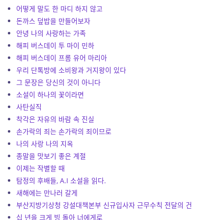
어떻게 말도 한 마디 하지 않고
돈까스 덮밥을 만들어보자
안녕 나의 사랑하는 가족
해피 버스데이 투 마이 민하
해피 버스데이 프롬 유어 마리아
우리 단톡방에 소비왕과 거지왕이 있다
그 문장은 당신의 것이 아니다
소설이 하나의 꽃이라면
사탄실직
착각은 자유의 바람 속 진실
손가락의 죄는 손가락의 죄이므로
나의 사랑 나의 지옥
종말을 맛보기 좋은 계절
이제는 작별할 때
탐정의 후배들, A.I 소설을 읽다.
새해에는 만나러 갈게
부산지방기상청 강설대책본부 신규입사자 근무수칙 전달의 건
십 년을 크게 빙 돌아 너에게로