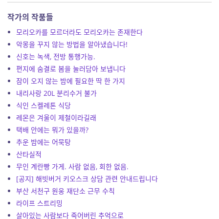
작가의 작품들
모리오카를 모르더라도 모리오카는 존재한다
악몽을 꾸지 않는 방법을 알아냈습니다!
신호는 녹색, 전방 통행가능.
편지에 숨결로 봄을 눌러담아 보냅니다
잠이 오지 않는 밤에 필요한 딱 한 가지
내리사랑 20L 분리수거 불가
식인 스켈레톤 식당
레몬은 겨울이 제철이라길래
택배 안에는 뭐가 있을까?
추운 밤에는 어묵탕
산타실적
무인 계란빵 가게. 사람 없음, 회한 없음.
[공지] 해빗버거 키오스크 상담 관련 안내드립니다
부산 서천구 원웅 재단소 근무 수칙
라이프 스트리밍
살아있는 사람보다 죽어버린 추억으로