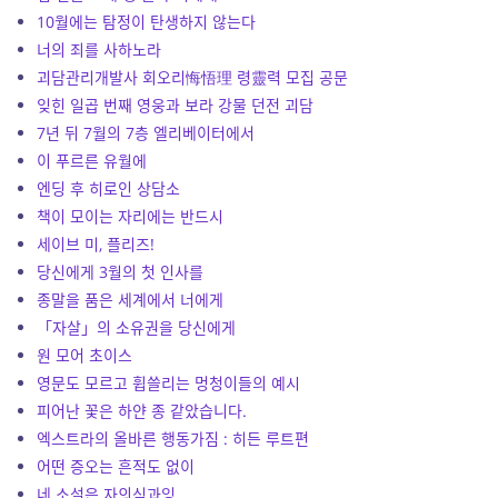
10월에는 탐정이 탄생하지 않는다
너의 죄를 사하노라
괴담관리개발사 회오리悔悟理 령靈력 모집 공문
잊힌 일곱 번째 영웅과 보라 강물 던전 괴담
7년 뒤 7월의 7층 엘리베이터에서
이 푸르른 유월에
엔딩 후 히로인 상담소
책이 모이는 자리에는 반드시
세이브 미, 플리즈!
당신에게 3월의 첫 인사를
종말을 품은 세계에서 너에게
「자살」의 소유권을 당신에게
원 모어 초이스
영문도 모르고 휩쓸리는 멍청이들의 예시
피어난 꽃은 하얀 종 같았습니다.
엑스트라의 올바른 행동가짐 : 히든 루트편
어떤 증오는 흔적도 없이
네 소설은 자의식과잉