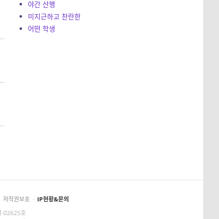
야간 산행
미지근하고 찬란한
어떤 학생
저작권보호
·
IP현황&문의
-02625호