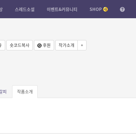
상
스레드소설
이벤트&커뮤니티
SHOP
유
숏코드복사
후원
작가소개
+
갈피
작품소개