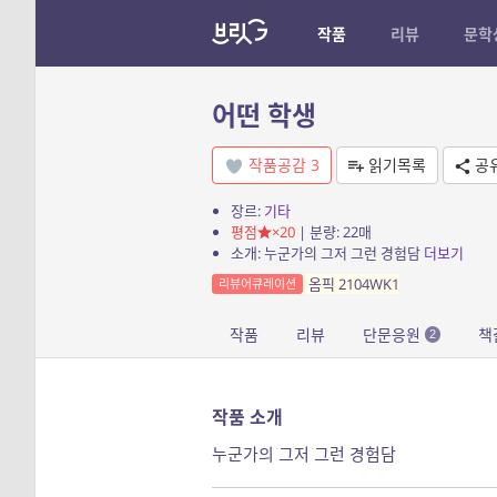
작품
리뷰
문학
어떤 학생
작품공감
3
읽기목록
공
장르:
기타
평점
×20
| 분량: 22매
소개: 누군가의 그저 그런 경험담
더보기
옴픽 2104WK1
리뷰어큐레이션
작품
리뷰
단문응원
책
2
작품 소개
누군가의 그저 그런 경험담