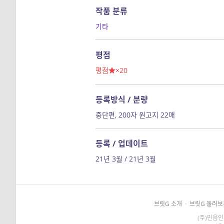
작품 분류
기타
평점
평점
×20
등록방식 / 분량
중단편, 200자 원고지 22매
등록 / 업데이트
21년 3월 / 21년 3월
브릿G 소개
·
브릿G 둘러보
(주)민음인