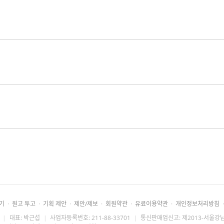
기
·
원고 투고
·
기획 제안
·
제안/제보
·
회원약관
·
유료이용약관
·
개인정보처리방침
·
|
대표: 박근섭
|
사업자등록번호: 211-88-33701
|
통신판매업신고: 제2013-서울강남