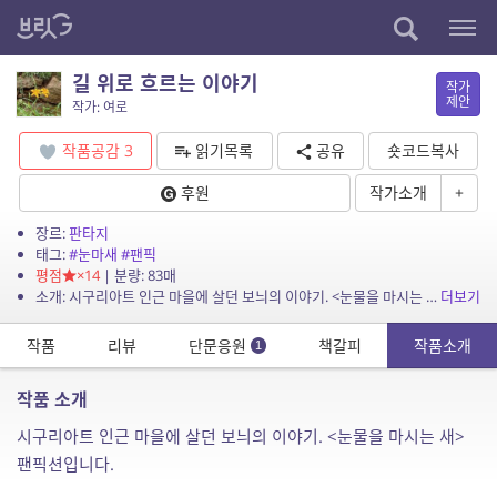
길 위로 흐르는 이야기
작가
제안
작가: 여로
작품공감
3
읽기목록
공유
숏코드복사
후원
작가소개
+
장르:
판타지
태그:
#눈마새
#팬픽
평점
×14
| 분량: 83매
소개: 시구리아트 인근 마을에 살던 보늬의 이야기. <눈물을 마시는 새> 팬픽션입니다.
더보기
작품
리뷰
단문응원
책갈피
작품소개
1
작품 소개
시구리아트 인근 마을에 살던 보늬의 이야기. <눈물을 마시는 새>
팬픽션입니다.