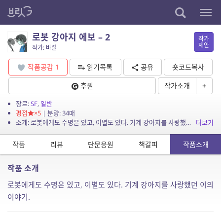
로봇 강아지 에보 – 2
작가
제안
작가: 바질
작품공감
1
읽기목록
공유
숏코드복사
후원
작가소개
+
장르:
SF
,
일반
평점
×5
| 분량: 34매
소개: 로봇에게도 수명은 있고, 이별도 있다. 기계 강아지를 사랑했던 이의 이야기.
더보기
작품
리뷰
단문응원
책갈피
작품소개
작품 소개
로봇에게도 수명은 있고, 이별도 있다. 기계 강아지를 사랑했던 이의
이야기.