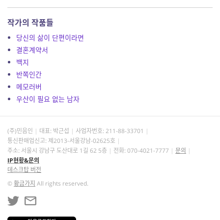
작가의 작품들
당신의 삶이 단편이라면
결혼계약서
백지
반쪽인간
메모러버
우산이 필요 없는 남자
(주)민음인
대표: 박근섭
사업자번호:
211-88-33701
통신판매업신고: 제2013-서울강남-02625호
주소: 서울시 강남구 도산대로 1길 62 5층
전화: 070-4021-7777
문의
IP현황&문의
데스크탑 버전
©
황금가지
All rights reserved.