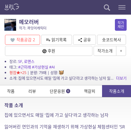
메모러버
작가
제안
작가: 콰잇어캐릭터
작품공감
2
읽기목록
공유
숏코드복사
후원
작가소개
+
장르:
SF
,
로맨스
태그:
#근미래
#가상현실
#AI
평점
×25
| 분량: 79매 | 성향:
소개: 집에 있으면서도 매일 ‘집에 가고 싶다’라고 생각하는 남자 잃어버린 연인과의 기억을 재생하기 위해 가상현실 체험센터인 ‘SR(Sensorial Reality) 서비스’를 매일같이 ...
더보기
작품
리뷰
단문응원
책갈피
작품소개
6
작품 소개
집에 있으면서도 매일 ‘집에 가고 싶다’라고 생각하는 남자
잃어버린 연인과의 기억을 재생하기 위해 가상현실 체험센터인 ‘SR