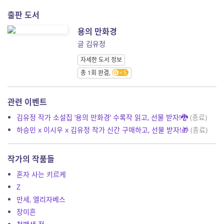
출판 도서
용의 만화경
글 김유정
자세한 도서 정보
총 1회 완결,
5
관련 이벤트
김유정 작가 소설집 ‘용의 만화경’ 수록작 읽고, 선물 받자!🐉
(종료)
하승민 x 이시우 x 김유정 작가 신간 구매하고, 선물 받자!🎁
(종료)
작가의 작품들
혼자 사는 키르케
Z
만세, 엘리자베스
장미흔