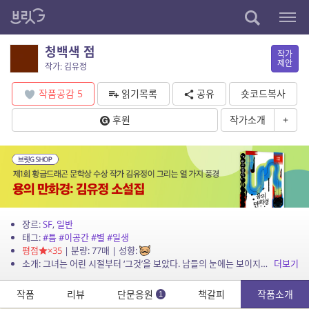
청백색 점
작가
제안
작가: 김유정
작품공감
5
읽기목록
공유
숏코드복사
후원
작가소개
+
장르:
SF
,
일반
태그:
#틈
#이공간
#별
#일생
평점
×35
| 분량: 77매 | 성향:
소개: 그녀는 어린 시절부터 ‘그것’을 보았다. 남들의 눈에는 보이지도 느껴지지도 않는 어두운 틈새 하나. 그 틈과 함께 살아가는 일생.
더보기
작품
리뷰
단문응원
책갈피
작품소개
1