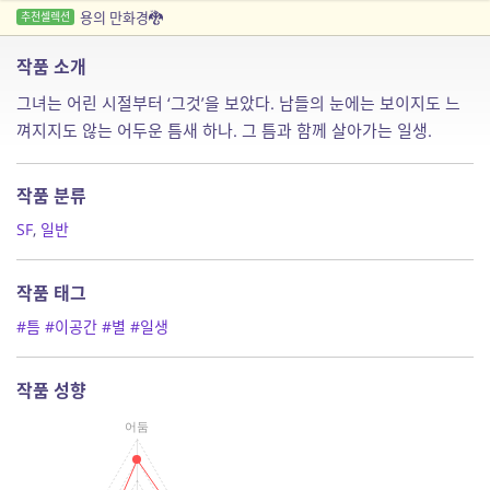
용의 만화경🐉
추천셀렉션
작품 소개
그녀는 어린 시절부터 ‘그것’을 보았다. 남들의 눈에는 보이지도 느
껴지지도 않는 어두운 틈새 하나. 그 틈과 함께 살아가는 일생.
작품 분류
SF
,
일반
작품 태그
#틈
#이공간
#별
#일생
작품 성향
어둠