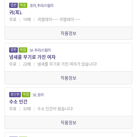
엽편
독점
호러, 추리/스릴러
귀(耳).
무료
|
10매
|
귀엽데이~~~ 귀엽데이~~~
작품정보
엽편
독점
SF, 추리/스릴러
냄새를 무기로 가진 여자
무료
|
22매
|
냄새를 무기로 가진 여자가 있습니다!
작품정보
중단편
독점
SF, 호러
수소 인간
무료
|
32매
|
수소 인간이 왔습니다!
작품정보