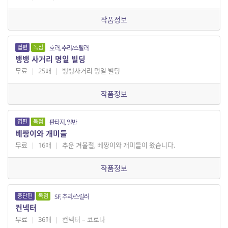
작품정보
엽편
독점
호러, 추리/스릴러
뱅뱅 사거리 명일 빌딩
무료
|
25매
|
뱅뱅사거리 명일 빌딩
작품정보
엽편
독점
판타지, 일반
베짱이와 개미들
무료
|
16매
|
추운 겨울철, 베짱이와 개미들이 왔습니다.
작품정보
중단편
독점
SF, 추리/스릴러
컨넥터
무료
|
36매
|
컨넥터 – 코로나