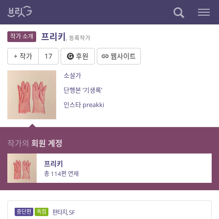
프리키
작가 소개
, 등록작가
+ 작가
17
후원
웹사이트
소설가
단행본 ‘기생록’
인스타 preakki
작가의
회원 계정
프리키
총 114편 연재
중단편
독점
판타지, SF