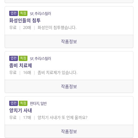
엽편
독점
SF, 추리/스릴러
화성인들의 침투
무료
|
20매
|
화성인이 침투했습니다.
작품정보
엽편
독점
SF, 추리/스릴러
좀비 치료제
무료
|
16매
|
좀비 치료제가 있습니다.
작품정보
엽편
독점
판타지, 일반
양치기 사내
무료
|
17매
|
양치기 사내가 또 언제 올까요?
작품정보