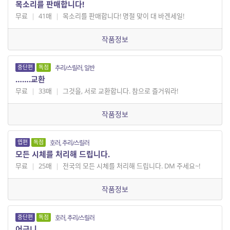
목소리를 판매합니다!
무료
|
41매
|
목소리를 판매합니다! 명절 맞이 대 바겐세일!
작품정보
중단편
독점
추리/스릴러, 일반
…….교환
무료
|
33매
|
그것을, 서로 교환합니다. 참으로 즐거워라!
작품정보
엽편
독점
호러, 추리/스릴러
모든 시체를 처리해 드립니다.
무료
|
25매
|
전국의 모든 시체를 처리해 드립니다. DM 주세요~!
작품정보
중단편
독점
호러, 추리/스릴러
어금니