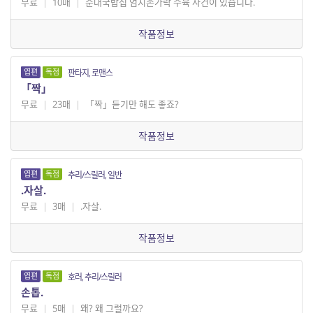
무료
|
10매
|
순대국밥집 엄지손가락 수육 사건이 있습니다.
작품정보
엽편
독점
판타지, 로맨스
「짝」
무료
|
23매
|
「짝」듣기만 해도 좋죠?
작품정보
엽편
독점
추리/스릴러, 일반
.자살.
무료
|
3매
|
.자살.
작품정보
엽편
독점
호러, 추리/스릴러
손톱.
무료
|
5매
|
왜? 왜 그럴까요?