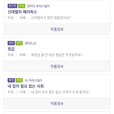
중단편
독점
판타지, 추리/스릴러
신데렐라 패러독스
무료
|
34매
|
신데렐라가 많이 힘들겠지요?
작품정보
엽편
독점
판타지, SF
죗값
무료
|
30매
|
화장실 물 안 내린 죗값은 무엇일까요?
작품정보
엽편
독점
SF, 추리/스릴러
내 집이 필요 없는 사회
무료
|
15매
|
내 집이 굳이 필요 없는 사회가 도래 할까요?
작품정보