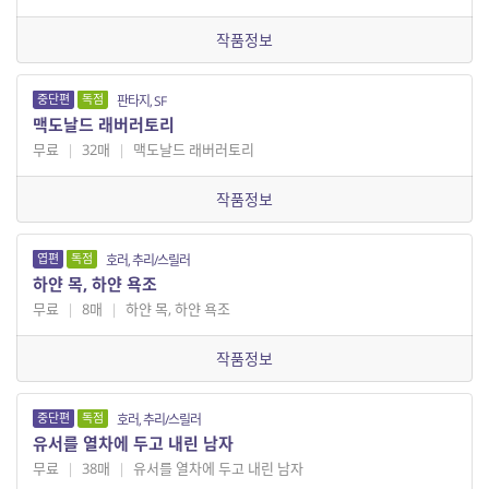
작품정보
중단편
독점
판타지, SF
맥도날드 래버러토리
무료
|
32매
|
맥도날드 래버러토리
작품정보
엽편
독점
호러, 추리/스릴러
하얀 목, 하얀 욕조
무료
|
8매
|
하얀 목, 하얀 욕조
작품정보
중단편
독점
호러, 추리/스릴러
유서를 열차에 두고 내린 남자
무료
|
38매
|
유서를 열차에 두고 내린 남자