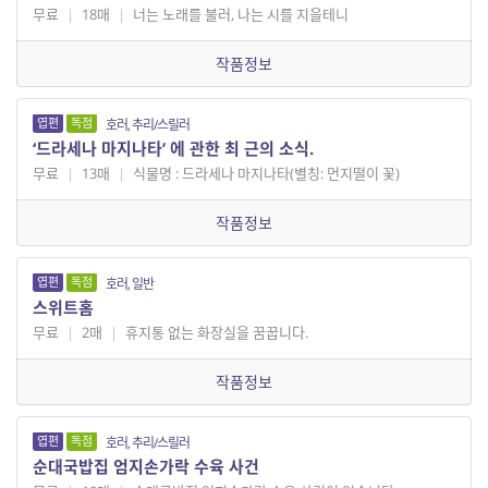
무료
|
18매
|
너는 노래를 불러, 나는 시를 지을테니
작품정보
엽편
독점
호러, 추리/스릴러
‘드라세나 마지나타’ 에 관한 최 근의 소식.
무료
|
13매
|
식물명 : 드라세나 마지나타(별칭: 먼지떨이 꽃)
작품정보
엽편
독점
호러, 일반
스위트홈
무료
|
2매
|
휴지통 없는 화장실을 꿈꿉니다.
작품정보
엽편
독점
호러, 추리/스릴러
순대국밥집 엄지손가락 수육 사건