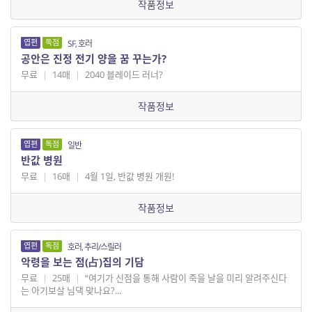
작품정보
엽편
독점
SF, 호러
공안은 진정 전기 양을 꿈 꾸는가?
무료
|
14매
|
2040 블레이드 러너?
작품정보
엽편
독점
일반
반값 병원
무료
|
16매
|
4월 1일, 반값 병원 개원!
작품정보
엽편
독점
호러, 추리/스릴러
악령을 보는 점(占)집의 기담
무료
|
25매
|
“여기가 신점을 통해 사람이 죽을 날을 미리 알려주신다
는 아기보살 님댁 맞나요?...