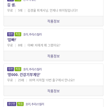
김 샘.
무료
|
5매
|
김경율 회계사님. 언제나 파이팅입니다!!
작품정보
엽편
독점
호러, 추리/스릴러
‘압빠!’
무료
|
8매
|
아빠! 저에게 왜 그랬어요?
작품정보
엽편
독점
호러, 추리/스릴러
‘장000. 건강기부계단’
무료
|
25매
|
00역 지하철 10번 출구에서 만나요!!
작품정보
중단편
독점
호러, 추리/스릴러