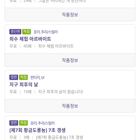
무료
|
29매
|
그들은 처리되는 게 당연하다
작품정보
중단편
독점
호러, 추리/스릴러
죄수 체험 아르바이트
무료
|
45매
|
죄수 체험 아르바이트
작품정보
엽편
독점
판타지, SF
지구 최후의 날
무료
|
15매
|
지구 최후의 날이 왔습니다!
작품정보
엽편
독점
호러, 추리/스릴러
[제7회 황금도롱뇽] 7초 갱생
무료
|
3매
|
[제7회 황금도롱뇽] 7초 갱생