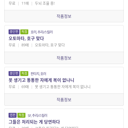
무료
|
11매
|
두뇌 조율 중!
작품정보
중단편
독점
호러, 추리/스릴러
오토마타, 호구 맞다
무료
|
89매
|
오토마타, 호구 맞다
작품정보
중단편
독점
판타지, 호러
못 생기고 통통한 자에게 복이 없나니
무료
|
69매
|
못 생기고 통통한 자에게 복이 없나니
작품정보
엽편
독점
SF, 추리/스릴러
그들은 처리되는 게 당연하다