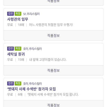
작품정보
엽편
독점
SF, 추리/스릴러
사령관의 임무
무료
|
18매
|
어느 사령관의 처절한 임무 수행기!
작품정보
엽편
독점
호러, 추리/스릴러
세탁실 원귀
무료
|
15매
|
내 앞에 고양이들이 있습니다.
작품정보
엽편
독점
호러, 추리/스릴러
‘멧돼지 사체 수색반’ 참가자 모집
무료
|
6매
|
‘멧돼지 사체 수색반’ 참가자 모집 합니다.
작품정보