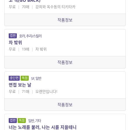
고 백(GO BACK)
무료
|
70매
|
강희와 옥수동의 티키타카
작품정보
엽편
호러, 추리/스릴러
차 밬위
무료
|
19매
|
차 밬위
작품정보
중단편
독점
SF, 일반
면접 보는 날
무료
|
71매
|
오랜만입니다!
작품정보
엽편
독점
일반, 기타
너는 노래를 불러, 나는 시를 지을테니