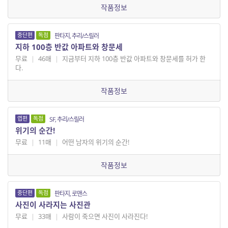
작품정보
중단편
독점
판타지, 추리/스릴러
지하 100층 반값 아파트와 창문세
무료
|
46매
|
지금부터 지하 100층 반값 아파트와 창문세를 허가 한
다.
작품정보
엽편
독점
SF, 추리/스릴러
위기의 순간!
무료
|
11매
|
어떤 남자의 위기의 순간!
작품정보
중단편
독점
판타지, 로맨스
사진이 사라지는 사진관
무료
|
33매
|
사람이 죽으면 사진이 사라진다!