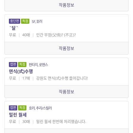
작품정보
중단편
독점
SF, 호러
`달`
무료
|
40매
|
인간 부정(父情)? (不正)?
작품정보
엽편
독점
판타지, 로맨스
면식(式)수행
무료
|
17매
|
강원도 면식(式)수행 들어갑니다!
작품정보
엽편
독점
호러, 추리/스릴러
밀린 월세
무료
|
30매
|
밀린 월세 한번에 처리했습니다.