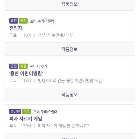
작품정보
엽편
독점
호러, 추리/스릴러
전임자
무료
|
10매
|
첨부 : 인수인계서 1부.
작품정보
엽편
독점
판타지, 호러
‘용한 어린이병원’
무료
|
18매
|
뱅뱅사거리 인근 ‘용한 어린이병원’ 오픈!
작품정보
중단편
독점
호러, 추리/스릴러
피자 자르기 게임
무료
|
39매
|
피자 자르기 게임 한 판 하시죠?