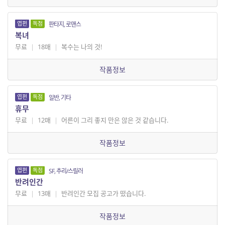
엽편
독점
판타지, 로맨스
복녀
무료
|
18매
|
복수는 나의 것!
작품정보
엽편
독점
일반, 기타
휴무
무료
|
12매
|
어른이 그리 좋지 만은 않은 것 같습니다.
작품정보
엽편
독점
SF, 추리/스릴러
반려인간
무료
|
13매
|
반려인간 모집 공고가 떴습니다.
작품정보