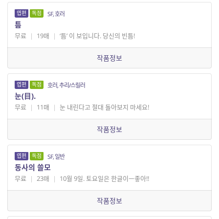
엽편
독점
SF, 호러
틈
무료
|
19매
|
‘틈’ 이 보입니다. 당신의 빈틈!
작품정보
엽편
독점
호러, 추리/스릴러
눈(目).
무료
|
11매
|
눈 내린다고 절대 돌아보지 마세요!
작품정보
엽편
독점
SF, 일반
동사의 쓸모
무료
|
23매
|
10월 9일. 토요일은 한글이ㅡ좋아!!
작품정보