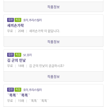
작품정보
엽편
독점
호러, 추리/스릴러
새끼손가락
무료
|
20매
|
새끼손가락 이 없답니다.
작품정보
엽편
독점
SF, 호러
김 군의 민낯
무료
|
18매
|
김 군의 민낯이 궁금하시죠?
작품정보
엽편
독점
호러, 추리/스릴러
`똑똑` `똑똑`
무료
|
15매
|
`똑똑` `똑똑`