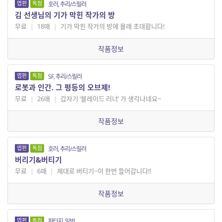
엽편
독점
호러, 추리/스릴러
김 선생님의 기가 막힌 작가의 방
무료
|
18매
|
기가 막힌 작가의 방에 몰래 초대합니다!
작품정보
엽편
독점
SF, 추리/스릴러
로봇과 인간. 그 평등의 오브제!
무료
|
26매
|
갑자기 ‘블레이드 러너’ 가 생각나네요~
작품정보
엽편
독점
호러, 추리/스릴러
버리기&버티기
무료
|
6매
|
제대로 버티기~이 한번 들어갑니다!!
작품정보
엽편
독점
판타지, 일반