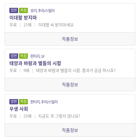
엽편
독점
호러, 추리/스릴러
이대팔 받지마
무료
|
21매
|
이대팔 씨 받지마세요
작품정보
엽편
독점
판타지, SF
태양과 바람과 별들의 시합
무료
|
9매
|
태양과 바람과 별들의 시합. 결과가 궁금 하시죠?
작품정보
엽편
독점
판타지, 추리/스릴러
우생 사회
무료
|
25매
|
지금도 꼭 그렇지 않나요?
작품정보