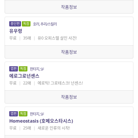
작품정보
중단편
독점
호러, 추리/스릴러
유우령
무료
|
35매
|
유0 오피스텔 살인 사건!
작품정보
엽편
독점
판타지, SF
에로그로넌센스
무료
|
22매
|
에로틱! 그로테스크! 넌센스!
작품정보
엽편
독점
판타지, SF
Homeostasis (호메오스타시스)
무료
|
25매
|
새로운 인류의 시작!