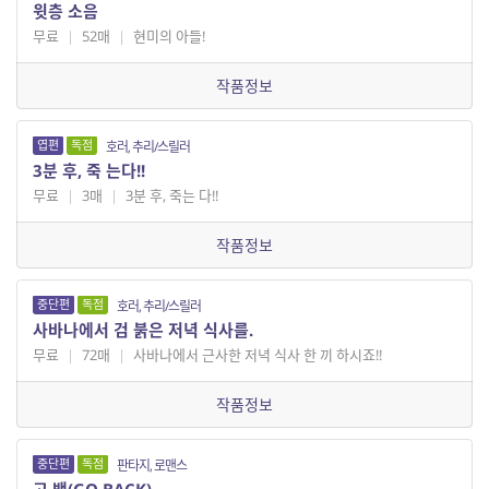
윗층 소음
무료
|
52매
|
현미의 아들!
작품정보
엽편
독점
호러, 추리/스릴러
3분 후, 죽 는다!!
무료
|
3매
|
3분 후, 죽는 다!!
작품정보
중단편
독점
호러, 추리/스릴러
사바나에서 검 붉은 저녁 식사를.
무료
|
72매
|
사바나에서 근사한 저녁 식사 한 끼 하시죠!!
작품정보
중단편
독점
판타지, 로맨스