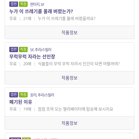
엽편
독점
판타지, SF
누가 이 쓰레기를 몰래 버렸는가?
무료
|
21매
|
누가 이 쓰레기를 몰래 버렸을까요?
작품정보
엽편
독점
SF, 추리/스릴러
무럭무럭 자라는 선인장
무료
|
20매
|
식물들이 무럭 무럭 자라서 인간이 되면 어떨까여?
작품정보
엽편
독점
호러, 추리/스릴러
폐기된 이유
무료
|
19매
|
점점 조여 오는 엘리베이터에 탑승해 보시지요
작품정보