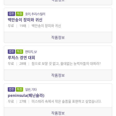
엽편
독점
호러, 추리/스릴러
백만송이 장미와 귀신
무료
|
19매
|
백만송이 장미와 귀신
작품정보
엽편
독점
판타지, SF
루저스 경연 대회
무료
|
28매
|
참으로 보잘 것 없고, 쓸데없는 능력자들의 대회라?
작품정보
엽편
독점
일반, 기타
peninsula(페닌슐라)
무료
|
27매
|
미스테리 속에서 작은 슬픔을 표현하고 싶었습니다.
작품정보