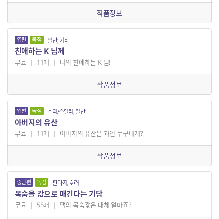
작품정보
엽편
독점
일반, 기타
친애하는 K 님께
무료
|
11매
|
나의 친애하는 K 님!
작품정보
엽편
독점
추리/스릴러, 일반
아버지의 유산
무료
|
11매
|
아버지의 유산은 과연 누구에게?
작품정보
중단편
독점
판타지, 호러
목숨을 값으로 매긴다는 기담
무료
|
55매
|
댁의 목숨값은 대체 얼마죠?