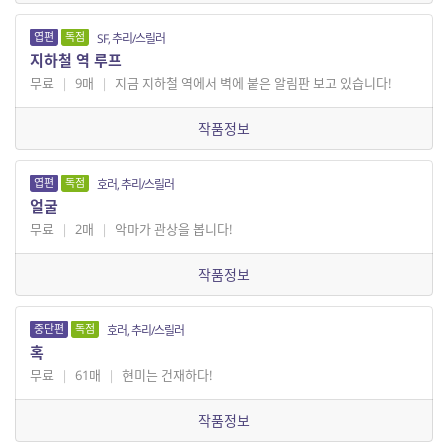
엽편
독점
SF, 추리/스릴러
지하철 역 루프
무료
|
9매
|
지금 지하철 역에서 벽에 붙은 알림판 보고 있습니다!
작품정보
엽편
독점
호러, 추리/스릴러
얼굴
무료
|
2매
|
악마가 관상을 봅니다!
작품정보
중단편
독점
호러, 추리/스릴러
혹
무료
|
61매
|
현미는 건재하다!
작품정보