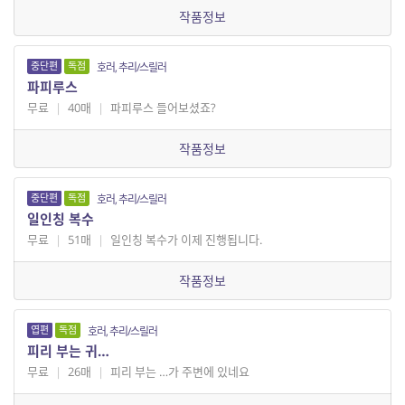
작품정보
중단편
독점
호러, 추리/스릴러
파피루스
무료
|
40매
|
파피루스 들어보셨죠?
작품정보
중단편
독점
호러, 추리/스릴러
일인칭 복수
무료
|
51매
|
일인칭 복수가 이제 진행됩니다.
작품정보
엽편
독점
호러, 추리/스릴러
피리 부는 귀…
무료
|
26매
|
피리 부는 …가 주변에 있네요