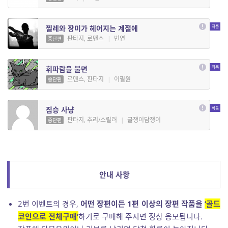
찔레와 장미가 헤어지는 계절에
판타지, 로맨스
|
번연
중단편
휘파람을 불면
로맨스, 판타지
|
이필원
중단편
짐승 사냥
판타지, 추리/스릴러
|
글쟁이담쟁이
중단편
안내 사항
2번 이벤트의 경우,
어떤 장편이든 1편 이상의 장편 작품을
‘
골드
코인으로 전체구매’
하기로 구매해 주시면 정상 응모됩니다.