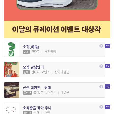
호귀(虎鬼)
판타지
|
테라리엄
연재
오직 달님만이
판타지, 로맨스
|
장아미 출판
연재
산신 설원전 – 귀매
호러, 추리/스릴러
|
배명은
중단편
호식총을 찾아 우니
호러
|
호인
중단편