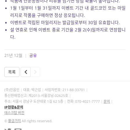
작품에 단문응원이나 리뷰를 남기면 당첨 확률이 높아집니다.
1월 1일부터 1월 31일까지 이벤트 기간 내 골드코인 또는 마일
리지로 작품을 구매하면 정상 응모됩니다.
이벤트로 적립된 마일리지는 발급일로부터 30일 유효합니다.
설 연휴로 인해 이벤트 종료 기간을 2월 2(수)일까지로 연장합니
다.
21년 12월
|
공유
목록
(주)민음인
대표: 박근섭
사업자번호:
211-88-33701
통신판매업신고: 제2013-서울강남-02625호
주소: 서울시 강남구 도산대로 1길 62 5층
전화: 070-4021-7777
문의
IP현황&문의
데스크탑 버전
©
황금가지
All rights reserved.