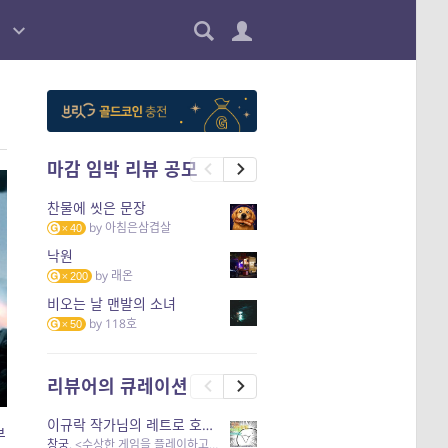
마감 임박 리뷰 공모
찬물에 씻은 문장
by
아침은삼겹살
40
낙원
by
래온
200
비오는 날 맨발의 소녀
by
118호
50
리뷰어의 큐레이션
이규락 작가님의 레트로 호러 리뷰
부
창궁
, <수상한 게임을 플레이하고 있어> 외 3개 작품