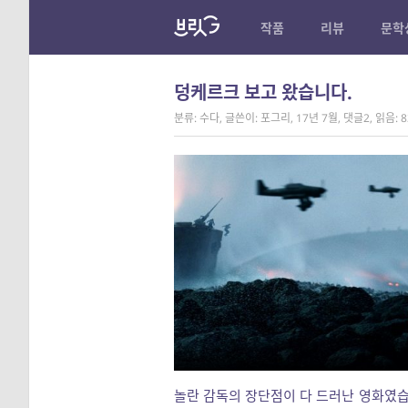
작품
리뷰
문학
덩케르크 보고 왔습니다.
분류: 수다
,
글쓴이: 포그리
,
17년 7월
,
댓글2
,
읽음: 8
놀란 감독의 장단점이 다 드러난 영화였습