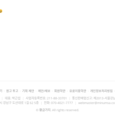
기
·
원고 투고
·
기획 제안
·
제안/제보
·
회원약관
·
유료이용약관
·
개인정보처리방침
·
|
대표: 박근섭
|
사업자등록번호: 211-88-33701
|
통신판매업신고: 제2013-서울강남
시 강남구 도산대로 1길 62 5층
|
전화: 070-4021-7777
|
webmaster@minumsa.c
©
황금가지
. All rights reserved.