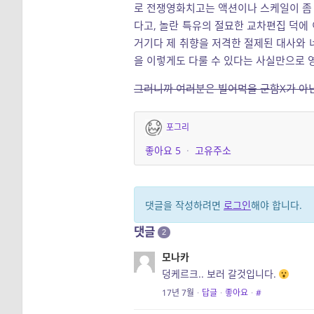
로 전쟁영화치고는 액션이나 스케일이 좀
다고, 놀란 특유의 절묘한 교차편집 덕에
거기다 제 취향을 저격한 절제된 대사와 
을 이렇게도 다룰 수 있다는 사실만으로 
그러니까 여러분은 빌어먹을 군함X가 아닌
포그리
좋아요
5
·
고유주소
댓글을 작성하려면
로그인
해야 합니다.
댓글
2
모나카
덩케르크.. 보러 갈것입니다.
17년 7월
·
답글
·
좋아요
·
#