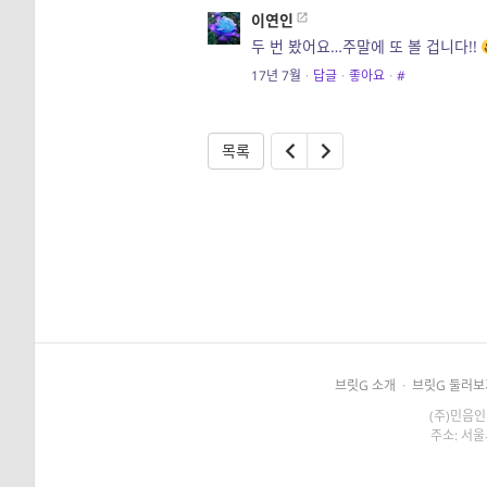
이연인
두 번 봤어요…주말에 또 볼 겁니다!!
17년 7월
·
답글
·
좋아요
·
#
목록
브릿G 소개
·
브릿G 둘러보
(주)민음인
주소: 서울