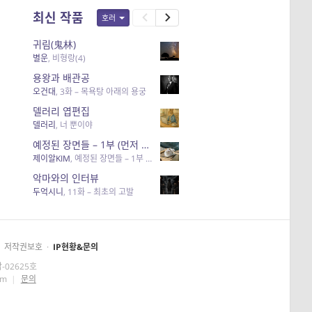
최신 작품
호러
귀림(鬼林)
별운
,
비형랑(4)
용왕과 배관공
오건대
,
3화 – 목욕탕 아래의 용궁
델러리 엽편집
델러리
,
너 뿐이야
예정된 장면들 – 1부 (먼저 죽어야 할 사람들)
제이알KIM
,
예정된 장면들 – 1부 (먼저 죽어야 할 사람들)
악마와의 인터뷰
두억시니
,
11화 – 최초의 고발
저작권보호
·
IP현황&문의
-02625호
om
|
문의