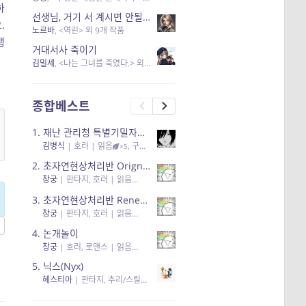
하
선생님, 거기 서 계시면 안될 것 같은데요-역할 클리셰를 비튼 작품들
.
노르바
, <역린> 외 9개 작품
쟁
거대서사 죽이기
김밀세
, <나는 그녀를 죽였다.> 외 1개 작품
종합베스트
1.
재난 관리청 특별기밀자료들
김병식
|
호러
| 읽음
, 구독
, 응원95, 리뷰3
×5
2.
초자연현상처리반 Orignal + True Ending
창궁
|
판타지, 호러
| 읽음
, 구독
, 응원6
×5
3.
초자연현상처리반 Renewal
창궁
|
판타지, 호러
| 읽음
, 구독
, 응원82, 리뷰4
×5
4.
논개놀이
창궁
|
호러, 로맨스
| 읽음
, 공감11, 응원25
×5
5.
닉스(Nyx)
헤스티아
|
판타지, 추리/스릴러
| 읽음
, 구독
, 응원434
×5