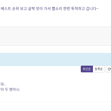
합 베스트 순위 보고 살짝 맛이 가서 뻘소리 한번 투척하고 갑니다~
최신순
등록순
요..
이 두 명이나;