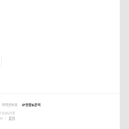
저작권보호
·
IP현황&문의
-02625호
om
|
문의