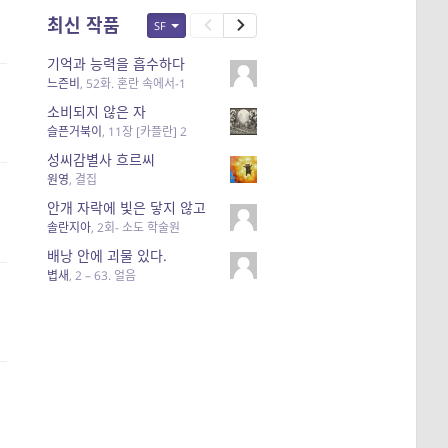
최신 작품
SF
기억과 능력을 흡수하다
느즌비
,
52화. 혼란 속에서-1
소비되지 않은 자
슬픈거북이
,
11장 [카플란] 2
성씨감별사 흐르씨
원영
,
결집
안개 자락에 빛은 닿지 않고
솔란지아
,
2회- 소도 학술원
배낭 안에 괴물 있다.
볍새
,
2 – 63. 얼음