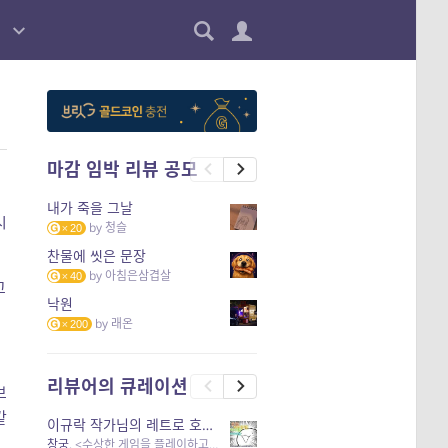
마감 임박 리뷰 공모
내가 죽을 그날
시
by
청슬
20
찬물에 씻은 문장
by
아침은삼겹살
40
고
낙원
by
래온
200
리뷰어의 큐레이션
브
같
이규락 작가님의 레트로 호러 리뷰
창궁
, <수상한 게임을 플레이하고 있어> 외 3개 작품