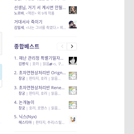
선생님, 거기 서 계시면 안될 것 같은데요-역할 클리셰를 비튼 작품들
노르바
, <역린> 외 9개 작품
거대서사 죽이기
김밀세
, <나는 그녀를 죽였다.> 외 1개 작품
종합베스트
1.
재난 관리청 특별기밀자료들
김병식
|
호러
| 읽음
, 구독
, 응원95, 리뷰3
×5
2.
초자연현상처리반 Orignal + True Ending
창궁
|
판타지, 호러
| 읽음
, 구독
, 응원6
×5
3.
초자연현상처리반 Renewal
창궁
|
판타지, 호러
| 읽음
, 구독
, 응원82, 리뷰4
×5
4.
논개놀이
창궁
|
호러, 로맨스
| 읽음
, 공감11, 응원25
×5
5.
닉스(Nyx)
헤스티아
|
판타지, 추리/스릴러
| 읽음
, 구독
, 응원434
×5