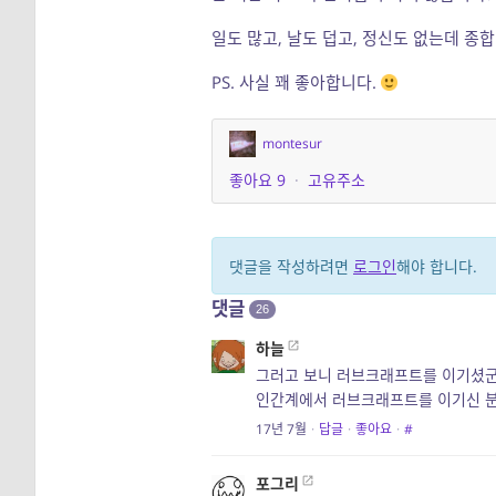
일도 많고, 날도 덥고, 정신도 없는데 종
PS. 사실 꽤 좋아합니다.
montesur
좋아요
9
·
고유주소
댓글을 작성하려면
로그인
해야 합니다.
댓글
26
하늘
그러고 보니 러브크래프트를 이기셨군
인간계에서 러브크래프트를 이기신 분
17년 7월
·
답글
·
좋아요
·
#
포그리