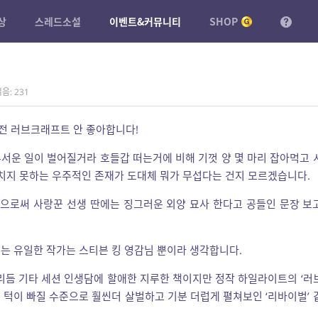
상
스레드소설
이벤트&커뮤니티
SHOP
음: 231
전 러브크래프트 안 좋아합니다!
서운 일이 벌어질거라 호들갑 떠는거에 비해 기껏 양 몇 마리 잡아먹고 
펼치지 못하는 우주적인 존재가 도대체 뭐가 무섭다는 건지 모르겠습니다.
으로써 사랑꾼 선생 딴에는 징그러운 외양 묘사 한다고 공들인 문장 보
는 유일한 작가는 스티븐 킹 영감님 뿐이라 생각합니다.
 리듬 기타 세션 인생담에 할애한 지루한 책이지만 정작 하일라이트의 ‘러
 턱이 빠질 수준으로 훨씬더 살벌하고 기분 더럽게 펼쳐보인 ‘리바이벌’ 