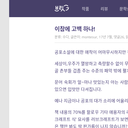
작품
리뷰
문학
이참에 고백 하나!
분류: 수다
,
글쓴이: montesur
,
17년 7월
,
댓글26
,
읽
공포소설에 대한 애착이 어마무시하지만 
세상이,우주가 멸망하고 측량할수 없이 무
골 촌부들 겁좀 주는 수준의 패악 밖에 
문어 숙회가 얼~마나 맛있는지 아는 사람
있으면 입맛만 다셔집니다.
예나 지금이나 공포의 대가 소리에 어울리
책 내용의 70%를 할로우 기타 애용자의
크래프트 식’ 묘사를 러브크래프트가 보면
은 책만 봐도 딱 판가름이 나지 않습니까?