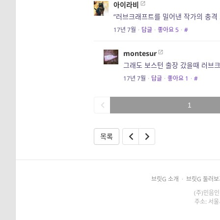
아이라비
“러브크래프트를 밀어낸 작가의 충격 
17년 7월
·
답글
·
좋아요
5
·
#
montesur
그래도 보스턴 출장 갔을때 러브
17년 7월
·
답글
·
좋아요
1
·
#
1
목록
브릿G 소개
·
브릿G 둘러보
(주)민음인
주소: 서울