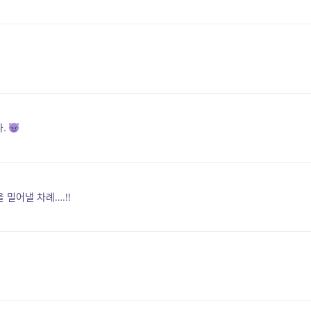
다.
밀어낼 차례….!!