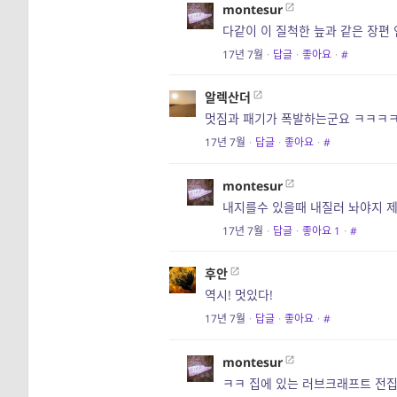
montesur
다같이 이 질척한 늪과 같은 장편 
17년 7월
·
답글
·
좋아요
·
#
알렉산더
멋짐과 패기가 폭발하는군요 ㅋㅋㅋㅋ
17년 7월
·
답글
·
좋아요
·
#
montesur
내지를수 있을때 내질러 놔야지 제
17년 7월
·
답글
·
좋아요
1
·
#
후안
역시! 멋있다!
17년 7월
·
답글
·
좋아요
·
#
montesur
ㅋㅋ 집에 있는 러브크래프트 전집