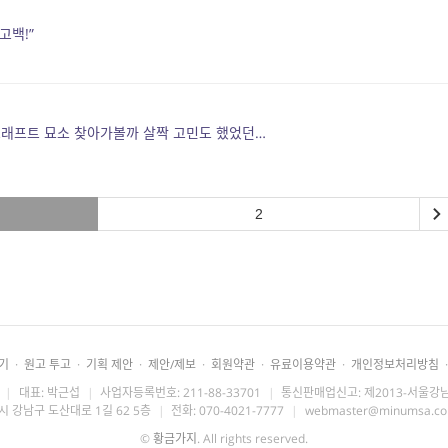
고백!”
크래프트 묘소 찾아가볼까 살짝 고민도 했었던…
2
기
·
원고 투고
·
기획 제안
·
제안/제보
·
회원약관
·
유료이용약관
·
개인정보처리방침
·
|
대표: 박근섭
|
사업자등록번호: 211-88-33701
|
통신판매업신고: 제2013-서울강남
시 강남구 도산대로 1길 62 5층
|
전화: 070-4021-7777
|
webmaster@minumsa.c
©
황금가지
. All rights reserved.