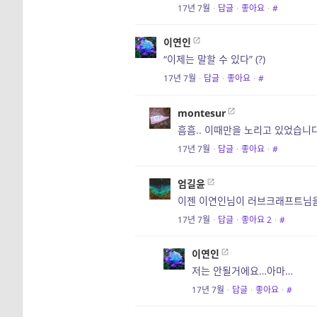
17년 7월
·
답글
·
좋아요
·
#
이연인
“이제는 말할 수 있다” (?)
17년 7월
·
답글
·
좋아요
·
#
montesur
흠흠.. 이때만을 노리고 있었습니
17년 7월
·
답글
·
좋아요
·
#
엄길윤
이젠 이연인님이 러브크래프트님을 
17년 7월
·
답글
·
좋아요
2
·
#
이연인
저는 안될거에요…아마…
17년 7월
·
답글
·
좋아요
·
#