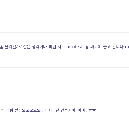
 올라갈까? 같은 생각이나 하던 저는 montesur님 패기에 울고 갑니다ㅜ
술님처럼 될까요오오오오… 아니…난 안될거야. 아마…ㅠㅠ