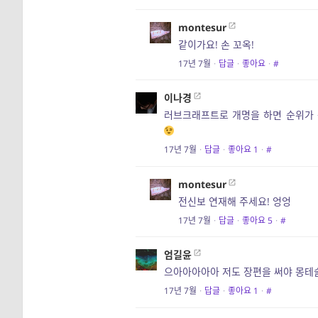
montesur
같이가요! 손 꼬옥!
17년 7월
·
답글
·
좋아요
·
#
이나경
러브크래프트로 개명을 하면 순위가 좀
17년 7월
·
답글
·
좋아요
1
·
#
montesur
전신보 연재해 주세요! 엉엉
17년 7월
·
답글
·
좋아요
5
·
#
엄길윤
으아아아아아 저도 장편을 써야 몽테
17년 7월
·
답글
·
좋아요
1
·
#