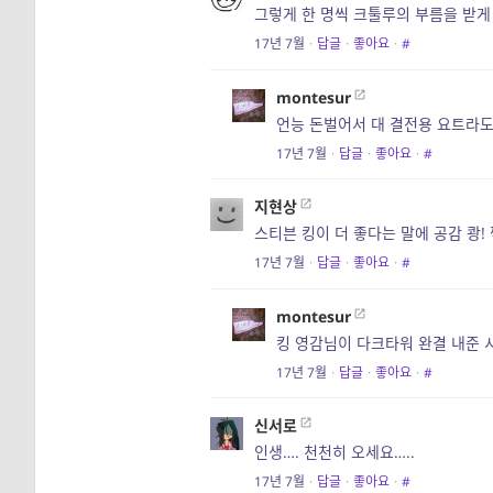
그렇게 한 명씩 크툴루의 부름을 받게
17년 7월
·
답글
·
좋아요
·
#
montesur
언능 돈벌어서 대 결전용 요트라도
17년 7월
·
답글
·
좋아요
·
#
지현상
스티븐 킹이 더 좋다는 말에 공감 쾅!
17년 7월
·
답글
·
좋아요
·
#
montesur
킹 영감님이 다크타워 완결 내준 
17년 7월
·
답글
·
좋아요
·
#
신서로
인생…. 천천히 오세요…..
17년 7월
·
답글
·
좋아요
·
#