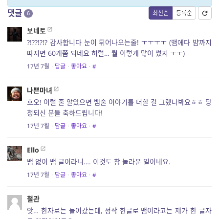
댓글
최신순
등록순
6
보네토
?!??!?!? 감사합니다 눈이 튀어나오는줄! ㅜㅜㅜㅜ (뱀에다 뱜까지
따지면 60개쯤 되네요 허럴… 뭘 이렇게 많이 썼지 ㅜㅜ)
17년 7월
·
답글
·
좋아요
·
#
나쁜마녀
호오! 이럴 줄 알았으면 뱀술 이야기를 더할 걸 그랬나봐요ㅎㅎ 당
청되신 분들 축하드립니다!
17년 7월
·
답글
·
좋아요
·
#
Ello
뱀 없이 뱀 글이라니…. 이것도 참 놀라운 일이네요.
17년 7월
·
답글
·
좋아요
·
#
철관
앗… 한자로는 들어갔는데, 정작 한글로 뱀이라고는 제가 한 글자