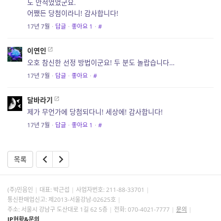
도 안적었었군요.
어쨌든 당첨이라니! 감사합니다!
17년 7월
·
답글
·
좋아요
1
·
#
이연인
오호 참신한 선정 방법이군요! 두 분도 놀랍습니다…
17년 7월
·
답글
·
좋아요
·
#
달바라기
제가 무언가에 당첨되다니! 세상에! 감사합니다!
17년 7월
·
답글
·
좋아요
1
·
#
목록
(주)민음인
대표: 박근섭
사업자번호:
211-88-33701
통신판매업신고: 제2013-서울강남-02625호
주소: 서울시 강남구 도산대로 1길 62 5층
전화: 070-4021-7777
문의
IP현황&문의