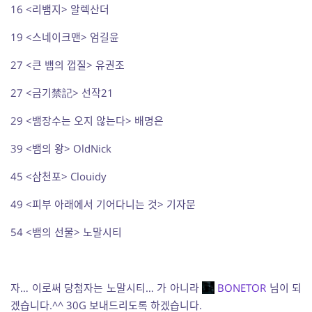
16 <리뱀지> 알렉산더
19 <스네이크맨> 엄길윤
27 <큰 뱀의 껍질> 유권조
27 <금기禁記> 선작21
29 <뱀장수는 오지 않는다> 배명은
39 <뱀의 왕> OldNick
45 <삼천포> Clouidy
49 <피부 아래에서 기어다니는 것> 기자문
54 <뱀의 선물> 노말시티
자… 이로써 당첨자는 노말시티… 가 아니라
BONETOR
님이 되
겠습니다.^^ 30G 보내드리도록 하겠습니다.