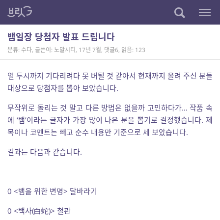
뱀일장 당첨자 발표 드립니다
분류: 수다
,
글쓴이: 노말시티
,
17년 7월
,
댓글6
,
읽음: 123
열 두시까지 기다리려다 못 버틸 것 같아서 현재까지 올려 주신 분들
대상으로 당첨자를 뽑아 보았습니다.
무작위로 돌리는 것 말고 다른 방법은 없을까 고민하다가… 작품 속
에 ‘뱀’이라는 글자가 가장 많이 나온 분을 뽑기로 결정했습니다. 제
목이나 코멘트는 빼고 순수 내용만 기준으로 세 보았습니다.
결과는 다음과 같습니다.
0 <뱀을 위한 변명> 달바라기
0 <백사(白蛇)> 철관