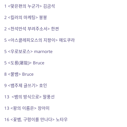
1 <맞은편의 누군가> 김금석
2 <킬러의 마케팅> 붕붕
2 <천석만석 부려주소서> 한켠
5 <아스클레피오스의 지팡이> 매도쿠라
5 <우로보로스> marnorte
5 <도룡(屠龍)> Bruce
8 <물뱀> Bruce
9 <뱀주제 글쓰기> 호인
13 <뱀의 방식으로> 말풍선
13 <왕의 이름은> 장아미
16 <꽃뱀, 구렁이를 만나다> 노타우