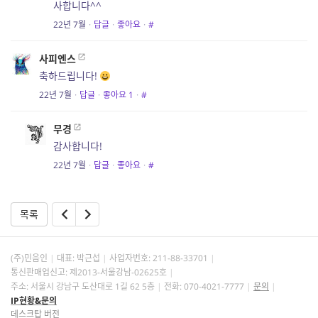
사합니다^^
22년 7월
·
답글
·
좋아요
·
#
사피엔스
축하드립니다!
22년 7월
·
답글
·
좋아요
1
·
#
무경
감사합니다!
22년 7월
·
답글
·
좋아요
·
#
목록
(주)민음인
대표: 박근섭
사업자번호:
211-88-33701
통신판매업신고: 제2013-서울강남-02625호
주소: 서울시 강남구 도산대로 1길 62 5층
전화: 070-4021-7777
문의
IP현황&문의
데스크탑 버전