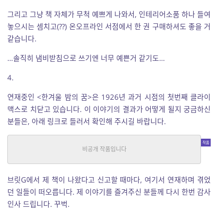
그리고 그냥 책 자체가 무척 예쁘게 나와서, 인테리어소품 하나 들여
놓으시는 셈치고(??) 온오프라인 서점에서 한 권 구매하셔도 좋을 거
같습니다.
…솔직히 냄비받침으로 쓰기엔 너무 예쁜거 같기도…
4.
연재중인 <한겨울 밤의 꿈>은 1926년 과거 시점의 첫번째 클라이
맥스로 치닫고 있습니다. 이 이야기의 결과가 어떻게 될지 궁금하신
분들은, 아래 링크로 들러서 확인해 주시길 바랍니다.
한겨울 밤의 꿈 – 1929년 은일당 사건 기록
추리/스릴러
|
무경
연재
브릿G에서 제 책이 나왔다고 신고할 때마다, 여기서 연재하며 겪었
던 일들이 떠오릅니다. 제 이야기를 즐겨주신 분들께 다시 한번 감사
인사 드립니다. 꾸벅.