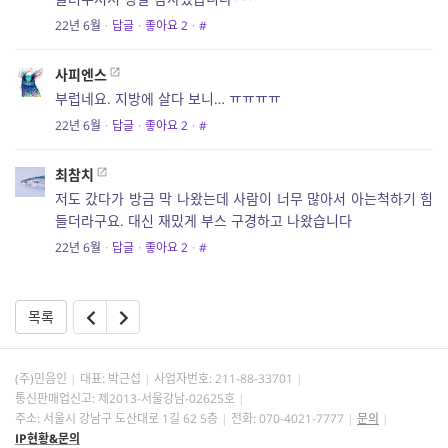
22년 6월
·
답글
·
좋아요
2
·
#
사피엔스
부럽네요. 지방에 살다 보니… ㅠㅠㅠㅠ
22년 6월
·
답글
·
좋아요
2
·
#
최참치
저도 갔다가 방금 막 나왔는데 사람이 너무 많아서 아는척하기 힘
들더라구요. 대신 재밌게 부스 구경하고 나왔습니다
22년 6월
·
답글
·
좋아요
2
·
#
목록
(주)민음인
대표: 박근섭
사업자번호:
211-88-33701
통신판매업신고: 제2013-서울강남-02625호
주소: 서울시 강남구 도산대로 1길 62 5층
전화: 070-4021-7777
문의
IP현황&문의