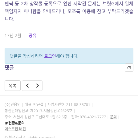
팬픽 등 2차 창작물 등록으로 인한 저작권 문제는 브릿G에서 일체
책임지지 아니함을 안내드리니, 모쪼록 이용에 참고 부탁드리겠습
니다.
17년 2월
|
공유
댓글을 작성하려면
로그인
해야 합니다.
댓글
목록
(주)민음인
대표: 박근섭
사업자번호:
211-88-33701
통신판매업신고: 제2013-서울강남-02625호
주소: 서울시 강남구 도산대로 1길 62 5층
전화: 070-4021-7777
문의
IP현황&문의
데스크탑 버전
©
황금가지
All rights reserved.