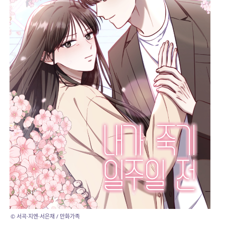
© 서곡·지엔·서은채 / 만화가족