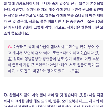
월 말에 카카오페이지에 「내가 죽기 일주일 전」 웹툰이 론칭되었
는데, 작년부터 작가님과 거의 매주 각색 콘티나 완성 원고를 확인하
는 작업을 진행하고 있지요. 웹툰도 각색과 연출 스타일에 따른 재미
가 큰 것 같은데, 작화도 물론 예쁘지만 저는 중간중간 나오는 SD화
된 캐릭터들 연출이 그렇게 귀엽더라고요. 작가님은 웹툰의 어떤 요
소가 좋으셨나요.
A.
아무래도 각색 작가님이 힘내셔서 로맨스를 많이 넣어 주
고 계셔서 보면서 혼자 ‘어머, 로맨스다!’ 이러고 있습니다.(웃
음) 원작에 꽁냥꽁냥한 장면들이 별로 없기 때문에 이런 부분
이 웹툰의 가장 큰 포인트가 아닐까 해요. 서로 얼굴도 많이 붉
히고, 손도 잡고, 벽쿵하는 장면도 있고……(웃음)
Q.
완결까지 같이 계속 힘내 봐야 할 것 같습니다.(웃음) 사실 지금
까지 이야기한 것만 해도 드라마, 웹툰, 오디오북까지…… 하나의 이
야기에서 파생된 2차 창작이 굉장히 많은데요. 사실 원작을 이미 읽