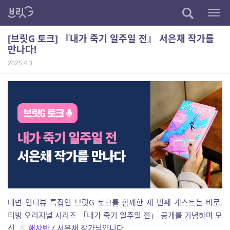
[브릿G 토크] 『내가 죽기 일주일 전』 서은채 작가를
만나다!
2025.4.3
대면 인터뷰 특집인 브릿G 토크를 함께한 세 번째 게스트는 바로,
티빙 오리지널 시리즈 「내가 죽기 일주일 전」 공개를 기념하며 모
신
해차반
/ 서은채 작가님입니다.