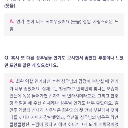
(웃음)
A.
연기 톤이 너무 귀여우셨어요.(웃음) 정말 사랑스러운 느
낌.
Q.
혹시 또 다른 성우님들 연기도 보시면서 좋았던 부분이나 느꼈
던 포인트 같은 게 있으셨나요.
A.
희완 역할 연기하신 수현 성우님의 감정이 북받칠 때 연기
가 너무 좋았어요. 실제로는 발랄하고 반짝반짝 빛나는 모습이
었는데 녹음 들어가면 갑자기 싹 변하시더라고요. 그리고 한호
경 역할을 해 주신 이세레나 성우님 연기도 너무 좋았어요. 김
인주 역할의 신나리 성우님은 희완과의 첫 만남 부분에서 첫마
디를 꺼내시자마자 감탄했었고, 유선일 성우님의 명운은 약간
껄렁껄렁한 느낌이 있다고 해야 하나? 그게 되게 매력적이었