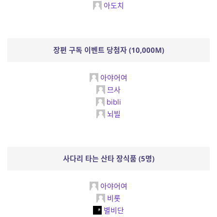
아도치
장편 구독 이벤트 당첨자 (10,000M)
아야어여
므사
bibli
뇌빌
사다리 타는 산타 장식품 (5명)
아야어여
비롯
별비단