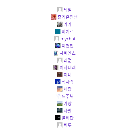
뇌빌
즐거운인생
가가
미치르
mychoi
이연인
사피엔스
최떫
이자네레
이너
적사각
셰랍
드주뷔
가양
사말
별비단
비롯