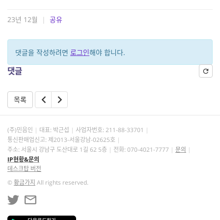
23년 12월
|
공유
댓글을 작성하려면
로그인
해야 합니다.
댓글
목록
(주)민음인
대표: 박근섭
사업자번호:
211-88-33701
통신판매업신고: 제2013-서울강남-02625호
주소: 서울시 강남구 도산대로 1길 62 5층
전화: 070-4021-7777
문의
IP현황&문의
데스크탑 버전
©
황금가지
All rights reserved.