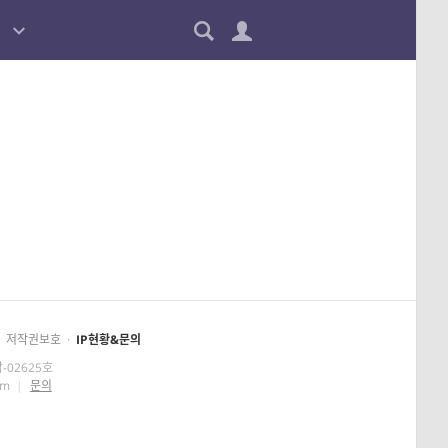
저작권보호
·
IP현황&문의
-02625호
om
|
문의