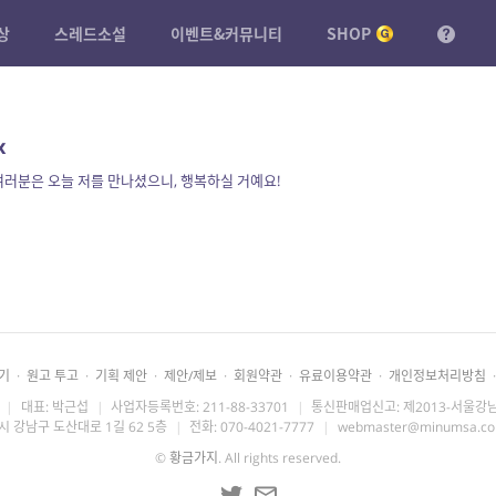
상
스레드소설
이벤트&커뮤니티
SHOP
x
여러분은 오늘 저를 만나셨으니, 행복하실 거예요!
기
·
원고 투고
·
기획 제안
·
제안/제보
·
회원약관
·
유료이용약관
·
개인정보처리방침
·
|
대표: 박근섭
|
사업자등록번호: 211-88-33701
|
통신판매업신고: 제2013-서울강남
시 강남구 도산대로 1길 62 5층
|
전화: 070-4021-7777
|
webmaster@minumsa.c
©
황금가지
. All rights reserved.