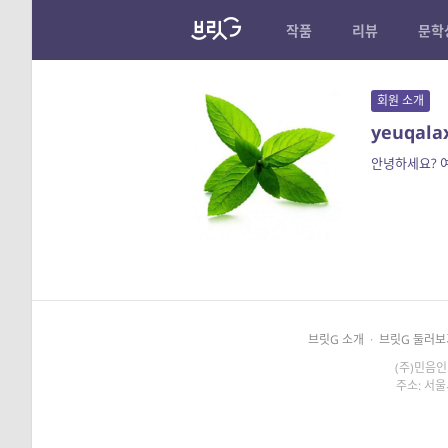
작품
리뷰
문학
회원 소개
yeuqala
안녕하세요? 
브릿G 소개
·
브릿G 둘러보
(주)민음인
주소: 서울