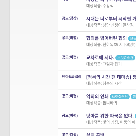
대상작품: 주황색
시대는 너로부터 시작될 
공모(감상)
대상작품: 낭만 선생이 말하길,
협의를 잃어버린 협의
공모(비평)
브
대상작품: 천하독보(天下獨步) 
교차로에 서다.
공모(비평)
브릿G추천
대상작품: 그림자 잡기
[청록의 시간 팬 테마송] 
팬아트&캘리
대상작품: 청록의 시간
악의의 연쇄
공모(비평)
브릿G추천
공
대상작품: 톱니바퀴
탕아를 위한 파국은 없다.
공모(비평)
대상작품: 빛의 심장, 어둠의 피
삶의 공백
공모(감상)