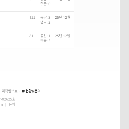
댓글: 0
122
공감: 3
25년 12월
댓글: 2
81
공감: 1
25년 12월
댓글: 2
저작권보호
·
IP현황&문의
-02625호
om
|
문의