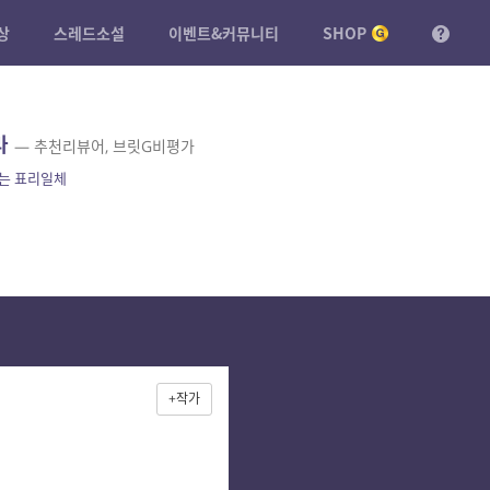
상
스레드소설
이벤트&커뮤니티
SHOP
라
— 추천리뷰어, 브릿G비평가
는 표리일체
+작가