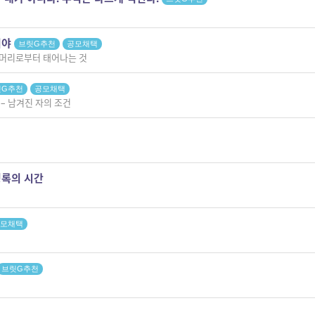
거야
브릿G추천
공모채택
 머리로부터 태어나는 것
릿G추천
공모채택
– 남겨진 자의 조건
청록의 시간
모채택
브릿G추천