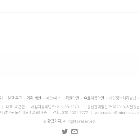
기
·
원고 투고
·
기획 제안
·
제안/제보
·
회원약관
·
유료이용약관
·
개인정보처리방침
·
|
대표: 박근섭
|
사업자등록번호: 211-88-33701
|
통신판매업신고: 제2013-서울강남
시 강남구 도산대로 1길 62 5층
|
전화: 070-4021-7777
|
webmaster@minumsa.c
©
황금가지
. All rights reserved.