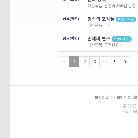
대상작품: 운명이 사라진 문명
당신의 조각들
공모(비평)
브릿G추천
대상작품: 우리
존재의 변주
공모(비평)
브릿G추천
대상작품: 투명한 아침
1
2
3
9
브릿G 소개
·
브릿G 둘러보
(주)민음인
주소: 서울