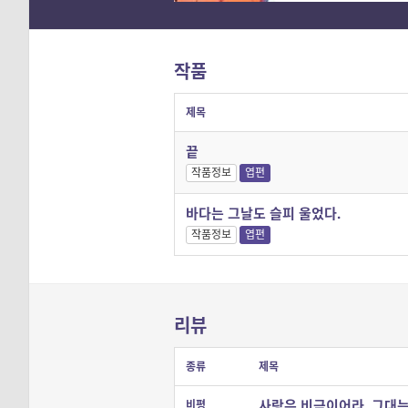
작품
제목
끝
작품정보
엽편
바다는 그날도 슬피 울었다.
작품정보
엽편
리뷰
종류
제목
사랑은 비극이어라. 그대는
비평