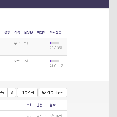
성향
가격
분량
이벤트
독자반응
무료
2매
23년 3월
무료
2매
21년 11월
구독
8
리뷰의뢰
리뷰어
후원
조회
반응
날짜
266
공감: 9
5월 16일