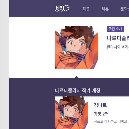
작품
리뷰
문학
회원 소개
나르디즐
판타지와 호러
나르디즐라
의
작가 계정
김나르
작품 2편
곡쓰고 작사하고 시써요.