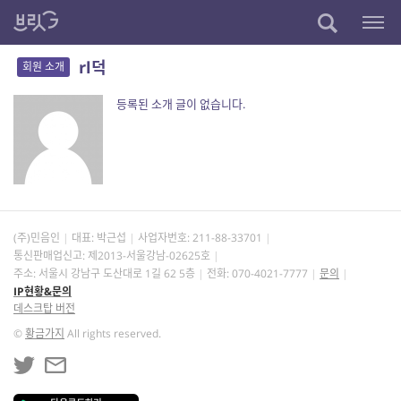
rl덕
회원 소개
등록된 소개 글이 없습니다.
(주)민음인
대표: 박근섭
사업자번호:
211-88-33701
통신판매업신고: 제2013-서울강남-02625호
주소: 서울시 강남구 도산대로 1길 62 5층
전화: 070-4021-7777
문의
IP현황&문의
데스크탑 버전
©
황금가지
All rights reserved.