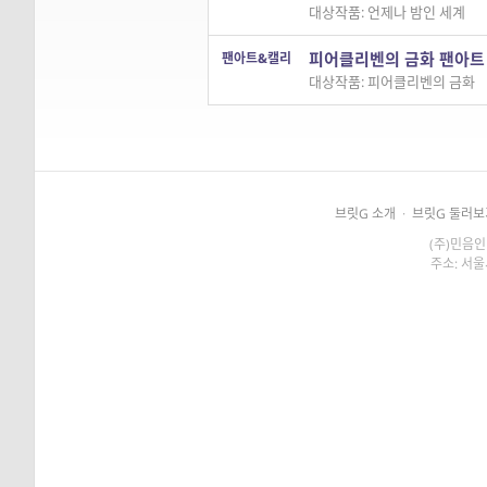
대상작품: 언제나 밤인 세계
피어클리벤의 금화 팬아
팬아트&캘리
대상작품: 피어클리벤의 금화
브릿G 소개
·
브릿G 둘러보
(주)민음인
주소: 서울