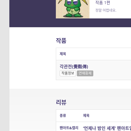
작품 1편
정말 어렵네요.
작품
제목
각관전(覺觀傳)
작품정보
연재휴재
리뷰
종류
제목
‘언제나 밤인 세계’ 팬아
팬아트&캘리