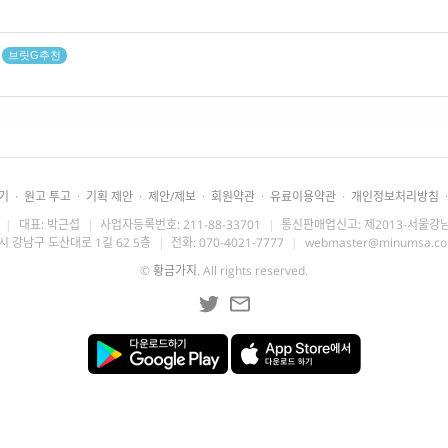
트
브릿G추천
기
·
원고 투고
·
기획 제안
·
제안/제보
·
회원약관
·
유료이용약관
·
개인정보처리방침
·
|
대표: 박근섭
|
사업자등록번호: 211-88-33701
|
통신판매업신고: 제2013-서울강남
시 강남구 도산대로 1길 62 5층
|
전화: 070-4021-7777
|
webmaster@minumsa.c
©
황금가지
. All rights reserved.