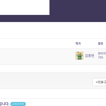
작가
장르
판타지
김종현
기타
+리뷰
트입니다.
브릿G추천