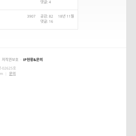
댓글: 4
3907
공감: 82
18년 11월
댓글: 16
저작권보호
·
IP현황&문의
-02625호
om
|
문의