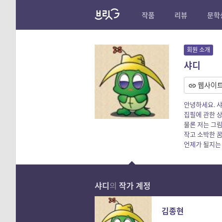
작품
리뷰
문학
회원 소개
샤디
웹사이
안녕하세요. 
집필에 관한 상
물론 저는 그
작고 소박한 
언제가 될지는
샤디
의
작가 계정
김종현