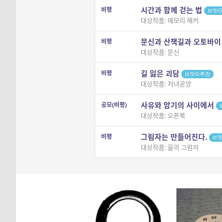
시간과 함께 걷는 법
비평
브릿
대상작품: 메모리 해커
문신과 산책길과 오토바
비평
대상작품: 문신
길 잃은 괴담
비평
브릿G추천
대상작품: 처녀공양
사유와 암기의 사이에서
공모(비평)
대상작품: 오픈북
그림자는 만들어진다.
비평
브
대상작품: 을의 그림자