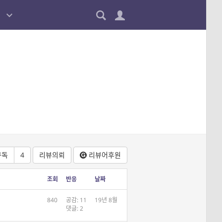
구독
4
리뷰의뢰
리뷰어
후원
조회
반응
날짜
840
공감: 11
19년 8월
댓글: 2