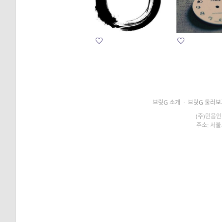
브릿G 소개
·
브릿G 둘러보
(주)민음인
주소: 서울