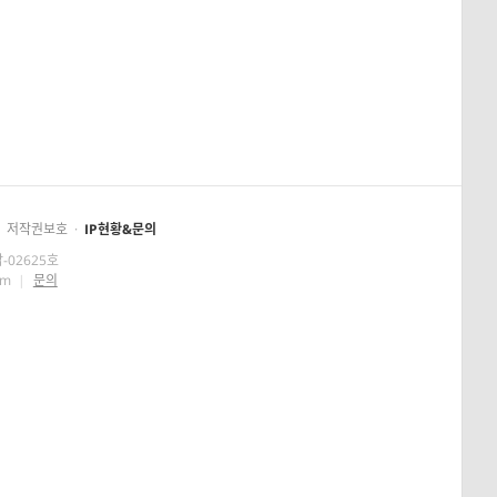
저작권보호
·
IP현황&문의
-02625호
om
|
문의