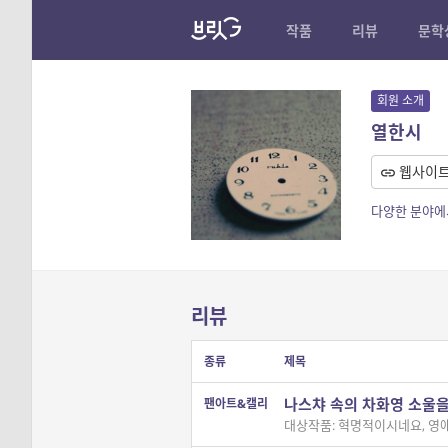
작품
리뷰
문학
회원 소개
열한시
웹사이
다양한 분야에서
리뷰
종류
제목
나스챠 속의 차화영 소울을
팬아트&캘리
대상작품: 혁명적이시네요, 영애