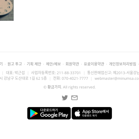
기
·
원고 투고
·
기획 제안
·
제안/제보
·
회원약관
·
유료이용약관
·
개인정보처리방침
·
|
대표: 박근섭
|
사업자등록번호: 211-88-33701
|
통신판매업신고: 제2013-서울강남
시 강남구 도산대로 1길 62 5층
|
전화: 070-4021-7777
|
webmaster@minumsa.c
©
황금가지
. All rights reserved.