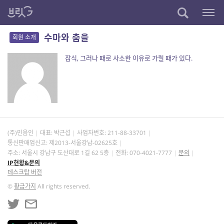
수마와 춤을
회원 소개
잡식, 그러나 때로 사소한 이유로 가릴 때가 있다.
(주)민음인
대표: 박근섭
사업자번호:
211-88-33701
통신판매업신고: 제2013-서울강남-02625호
주소: 서울시 강남구 도산대로 1길 62 5층
전화: 070-4021-7777
문의
IP현황&문의
데스크탑 버전
©
황금가지
All rights reserved.