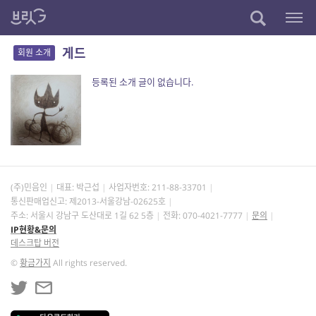
게드
회원 소개
등록된 소개 글이 없습니다.
(주)민음인
대표: 박근섭
사업자번호:
211-88-33701
통신판매업신고: 제2013-서울강남-02625호
주소: 서울시 강남구 도산대로 1길 62 5층
전화: 070-4021-7777
문의
IP현황&문의
데스크탑 버전
©
황금가지
All rights reserved.